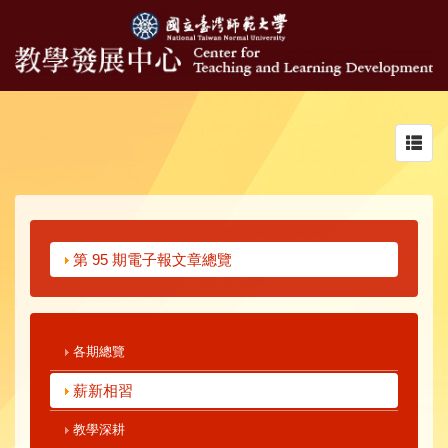
Toggl
navig
第 95 期電子報文章總覽
各期總覽
薪新相習
教學深耕