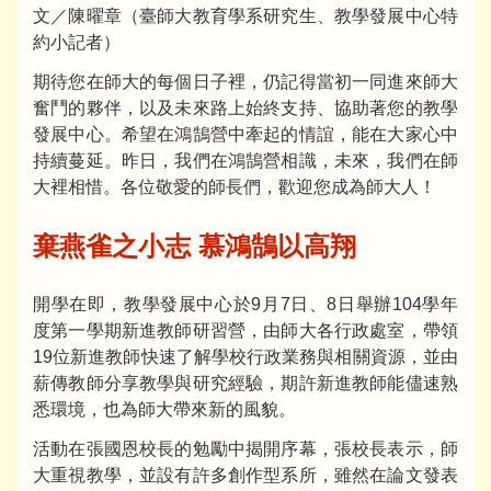
文／陳曜章（臺師大教育學系研究生、教學發展中心特
約小記者）
期待您在師大的每個日子裡，仍記得當初一同進來師大
奮鬥的夥伴，以及未來路上始終支持、協助著您的教學
發展中心。希望在鴻鵠營中牽起的情誼，能在大家心中
持續蔓延。昨日，我們在鴻鵠營相識，未來，我們在師
大裡相惜。各位敬愛的師長們，歡迎您成為師大人！
棄燕雀之小志 慕鴻鵠以高翔
開學在即，教學發展中心於9月7日、8日舉辦104學年
度第一學期新進教師研習營，由師大各行政處室，帶領
19位新進教師快速了解學校行政業務與相關資源，並由
薪傳教師分享教學與研究經驗，期許新進教師能儘速熟
悉環境，也為師大帶來新的風貌。
活動在張國恩校長的勉勵中揭開序幕，張校長表示，師
大重視教學，並設有許多創作型系所，雖然在論文發表