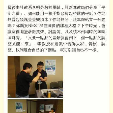
最後由社教系李明芬教授壓軸，與新進教師們分享「平
衡之道」。如何能用一根手指頭撐起棍狀的報紙？你能
夠疊起幾塊疊疊樂積木？你能夠閉上眼單腳站立一分鐘
嗎？你屬於NEST群體圖像的哪種人格？下午時光，會
議室裡迴盪著歡笑聲、討論聲、以及積木倒塌時的匡啷
匡啷聲。「只要一點點的差錯就會倒下，但一點點的調
整又能回來」，李教授在遊戲中告訴大家，覺察、調
整、找到適合自己的平衡點，就可以讓自己不一樣。