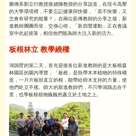
圖傳系劉立行教授接續陳教授的分享說道，在現今高壓
的大學環境裡，不要忘記健康與快樂，「若不快樂，又
怎會有研究的能量？」在兩位薪傳教師的分享之後，新
進教師團團而坐，交換心得，「新四聲運動」正在會議
室中此起彼落，相信他們能為師大注入新的活力。
板根林立 教學繞樑
鴻鵠營的第二天，首先迎接各位新進教師的是大板根森
林園區的園內導覽，「板根」是熱帶木本植物的特殊構
造，一片片板狀直立的根，能帶給樹木支持的力量，使
他們屹立不搖。師大的新進教師們，不只學鴻鵠志在千
里，也學板根植物巍巍然矗立於土地之上。