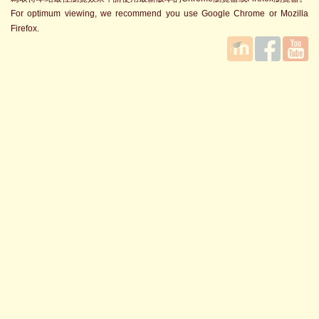
For optimum viewing, we recommend you use Google Chrome or Mozilla
Firefox.
國立臺
Facebook
YouTube
灣師範
大學教
學發展
中心
MOODLE
平台