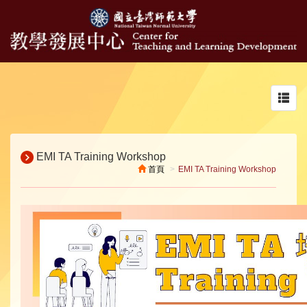
Toggl
navig
EMI TA Training Workshop
首頁
EMI TA Training Workshop