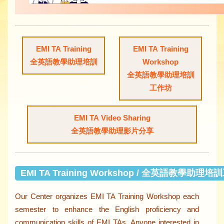
EMI TA Training
EMI TA Training
全英語教學助理培訓
Workshop
全英語教學助理培訓
工作坊
EMI TA Video Sharing
全英語教學助理影片分享
EMI TA Training Workshop / 全英語教學助理
Our Center organizes EMI TA Training Workshop each
semester to enhance the English proficiency and
communication skills of EMI TAs. Anyone interested in