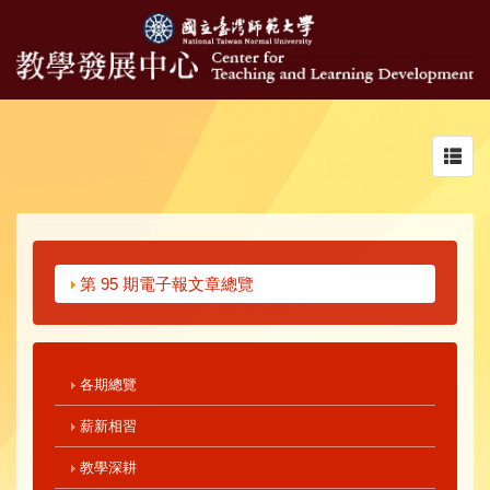
Toggl
navig
第 95 期電子報文章總覽
各期總覽
薪新相習
教學深耕