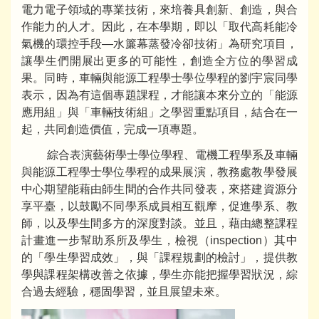
電力電子領域的專業技術，來培養具創新、創造，與合
作能力的人才。因此，在本學期，即以「取代高耗能冷
氣機的環控手段—水簾幕蒸發冷卻技術」為研究項目，
讓學生們開展出更多的可能性，創造全方位的學習成
果。同時，車輛與能源工程學士學位學程的劉宇宸同學
表示，因為有這個專題課程，才能讓本來分立的「能源
應用組」與「車輛技術組」之學習重點項目，結合在一
起，共同創造價值，完成一項專題。
綜合表演藝術學士學位學程、電機工程學系及車輛
與能源工程學士學位學程的成果展演，教務處教學發展
中心期望能藉由師生間的合作共同發表，來搭建資源分
享平臺，以鼓勵不同學系成員相互觀摩，促進學系、教
師，以及學生間多方的深度對談。並且，藉由總整課程
計畫進一步幫助系所及學生，檢視（inspection）其中
的「學生學習成效」，與「課程規劃的檢討」，提供教
學與課程架構改善之依據，學生亦能把握學習狀況，綜
合過去經驗，穩固學習，並且展望未來。