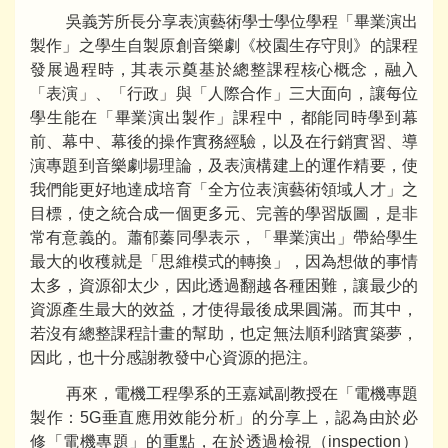
吳義芳所長分享表演藝術學士學位學程「畢業演出
製作」之學生自製原創音樂劇《校園生存守則》的課程
發展過程時，其表示奠基於總整課程核心概念，融入
「表演」、「行政」與「人際合作」三大面向，讓每位
學生能在「畢業演出製作」課程中，都能同時學到幕
前、幕中、幕後的操作實務經驗，以及在行銷實習、導
演專題到音樂劇場理論，及表演構建上的運作精要，使
我們能更好地達成培育「全方位表演藝術領域人才」之
目標，使之統合成一個更多元、完善的學習版圖，是非
常有意義的。蕭郁蓁同學表示，「畢業演出」帶給學生
最大的收穫就是「思維模式的轉換」，因為想做的事情
太多，資源卻太少，因此透過翻越各種困難，讓最少的
資源產生最大的效益，才使得最後成果圓滿。而其中，
若沒有總整課程計畫的幫助，也定無法順利踏實築夢，
因此，也十分感謝教發中心資源的挹注。
再來，電機工程學系的王嘉斌副教授在「電機專題
製作：5G垂直應用效能分析」的分享上，認為由於必
修「電機專題」的重點，在於透過檢視（inspection）