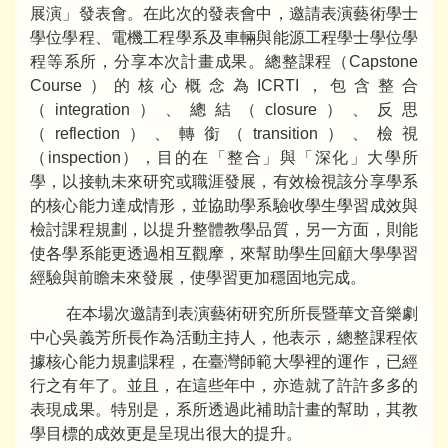
展演」發表會。在此次的發表會中，邀請表演藝術學士
學位學程、電機工程學系及車輛與能源工程學士學位學
程等系所，分享本次計畫成果。總整課程（Capstone
Course）的核心概念為ICRTI，包含整合
（integration）、總結（closure）、反思
（reflection）、轉銜（transition）、檢視
（inspection），目的在「整合」與「深化」大學所
學，以接軌未來研究或職涯發展，有效檢視該分享學系
的核心能力達成情形，並協助學系驗收學生學習成效與
檢討課程規劃，以提升整體教學品質，另一方面，則能
使各學系能更透過相互觀摩，來幫助學生回顧大學學習
經驗與前瞻未來發展，使學習更加穩固地完成。
在本場次邀請到表演藝術研究所所長暨華文音樂劇
中心吳義芳所長作為活動主持人，他表示，總整課程依
據核心能力規劃課程，在臺灣師範大學裡的運作，已經
行之有年了。並且，在這些年中，亦造就了許許多多的
表現成果。特別是，系所透過此補助計畫的幫助，其教
學目標的成效更是呈現出很大的提升。