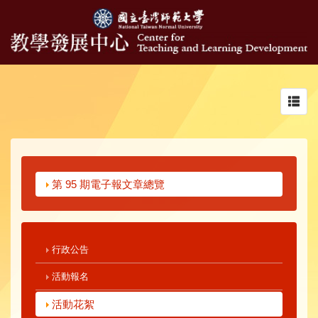
Toggl
navig
第 95 期電子報文章總覽
行政公告
活動報名
活動花絮