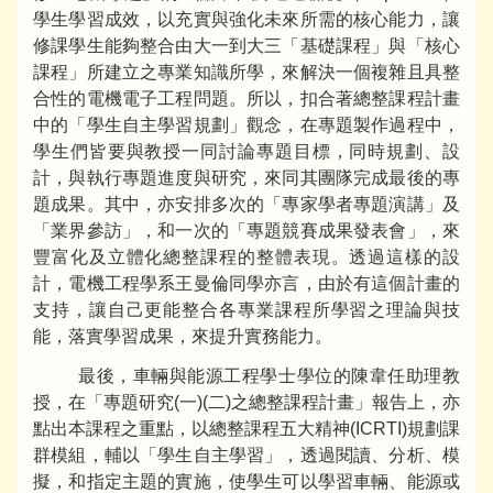
學生學習成效，以充實與強化未來所需的核心能力，讓
修課學生能夠整合由大一到大三「基礎課程」與「核心
課程」所建立之專業知識所學，來解決一個複雜且具整
合性的電機電子工程問題。所以，扣合著總整課程計畫
中的「學生自主學習規劃」觀念，在專題製作過程中，
學生們皆要與教授一同討論專題目標，同時規劃、設
計，與執行專題進度與研究，來同其團隊完成最後的專
題成果。其中，亦安排多次的「專家學者專題演講」及
「業界參訪」，和一次的「專題競賽成果發表會」，來
豐富化及立體化總整課程的整體表現。透過這樣的設
計，電機工程學系王曼倫同學亦言，由於有這個計畫的
支持，讓自己更能整合各專業課程所學習之理論與技
能，落實學習成果，來提升實務能力。
最後，車輛與能源工程學士學位的陳韋任助理教
授，在「專題研究(一)(二)之總整課程計畫」報告上，亦
點出本課程之重點，以總整課程五大精神(ICRTI)規劃課
群模組，輔以「學生自主學習」，透過閱讀、分析、模
擬，和指定主題的實施，使學生可以學習車輛、能源或