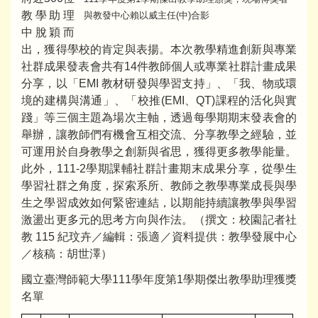
教學助理
與教發中心賴以威主任(中)合影
中脫穎而
出，獲得學校的肯定與表揚。本次教學精進創新與專業
社群成果發表會共有14件教師個人或專業社群計畫成果
分享，以「EMI 教材研發與學習支持」、「我、物或環
境的建構與溝通」、「校推(EMI、QT)課程的活化與實
踐」等三個主題為場次主軸，透過每學期期末發表會的
舉辦，讓教師們有機會互相交流、分享教學之經驗，並
可運用於自身教學之創新與省思，獲得更多教學能量。
此外，111-2學期課輔社群計畫期末成果分享，從學生
學習社群之角度，探索系所、教師之教學專業成長與學
生之學習成效如何緊密連結，以期能持續讓教學與學習
激盪出更多元的思考方向與作法。（撰文：校園記者社
教 115 紀玟卉／編輯：張適／資料提供：教學發展中心
／核稿：胡世澤）
國立臺灣師範大學111學年度第1學期傑出教學助理獲獎
名單