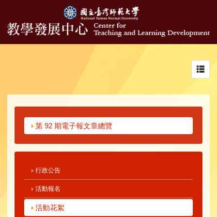
Toggl
navig
第 92 期電子報文章總覽
行政公告
活動報名
活動花絮