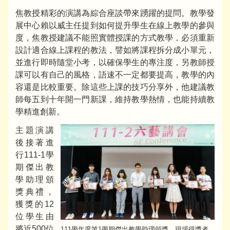
焦教授精彩的演講為綜合座談帶來踴躍的提問。教學發
展中心賴以威主任提到如何提升學生在線上教學的參與
度，焦教授建議不能照實體授課的方式教學，必須重新
設計適合線上課程的教法，譬如將課程拆分成小單元，
並進行即時隨堂小考，以確保學生的專注度，另教師授
課可以有自己的風格，語速不一定都要提高，教學的內
容還是比較重要。除這些上課的技巧分享外，他建議教
師每五到十年開一門新課，維持教學熱情，也能持續教
學精進創新。
主題演講
後接著進
行111-1學
期傑出教
學助理頒
獎典禮，
獲獎的12
位學生由
將近500位
111學年度第1學期傑出教學助理頒獎，現場得獎者