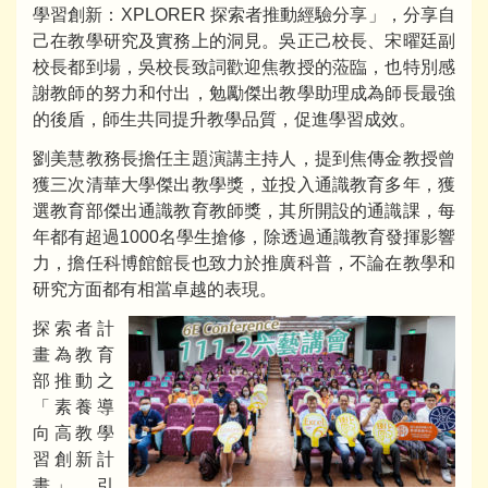
學習創新：XPLORER 探索者推動經驗分享」，分享自
己在教學研究及實務上的洞見。吳正己校長、宋曜廷副
校長都到場，吳校長致詞歡迎焦教授的蒞臨，也特別感
謝教師的努力和付出，勉勵傑出教學助理成為師長最強
的後盾，師生共同提升教學品質，促進學習成效。
劉美慧教務長擔任主題演講主持人，提到焦傳金教授曾
獲三次清華大學傑出教學獎，並投入通識教育多年，獲
選教育部傑出通識教育教師獎，其所開設的通識課，每
年都有超過1000名學生搶修，除透過通識教育發揮影響
力，擔任科博館館長也致力於推廣科普，不論在教學和
研究方面都有相當卓越的表現。
探索者計
畫為教育
部推動之
「素養導
向高教學
習創新計
畫」，引