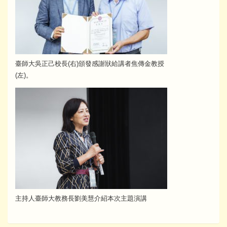
臺師大吳正己校長(右)頒發感謝狀給講者焦傳金教授
(左)。
主持人臺師大教務長劉美慧介紹本次主題演講