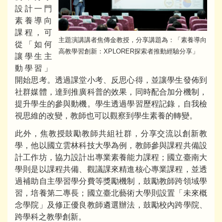
設計一門
素養導向
課程，可
主題演講講者焦傳金教授，分享講題為：「素養導向
從「如何
高教學習創新：XPLORER探索者推動經驗分享」
讓學生主
動學習」
開始思考。透過課堂小考、反思心得，並讓學生發佈到
社群媒體，達到推廣科普的效果，同時配合加分機制，
提升學生的參與動機。學生透過學習歷程記錄，自我檢
視思維的改變，教師也可以觀察到學生素養的轉變。
此外，焦教授鼓勵教師共組社群，分享交流以創新教
學，他以國立雲林科技大學為例，教師參與課程共備設
計工作坊，協力設計出專業素養能力課程；國立臺南大
學則是以課程共備、觀議課來精進核心專業課程，並透
過補助自主學習學分費等獎勵機制，鼓勵教師跨領域學
習，培養第二專長；國立臺北藝術大學則設置「未來概
念學院」及修正優良教師遴選辦法，鼓勵校內跨學院、
跨學科之教學創新。