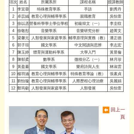
項次
姓名
所屬系所
課程名稱
授課教師
1
李宜蓉
特殊教育學系
手語
劉秀丹
2
卓苡絨
教育心理與輔導學系
親職教育
吳怡萱
3
徐以丞
營養科學學士學位學程
初級韓文（一）
李圭旼
4
徐敬彤
音樂學系
音樂研究分析
趙菁文
5
梁馨元
人類發展與家庭學系
輔導原理與實務（教）
潘正德
6
郭子瑄
國文學系
中文閱讀與思辨
李志宏
7
陳玉婷
體育與運動科學系
大學入門
黃昱倫
8
陳郁柔
數學系
微積分乙（一）
林月珍
9
黃盈蓁
國文學系
樂府詩與人生
林淑雲
10
楊羽涵
教育心理與輔導學系
特殊教育導論（教）
張素貞
11
劉怡璇
教育心理與輔導學系
人際歷程心理治療
吳麗娟
12
鄭筠叡
人類發展與家庭學系
人類發展
吳怡萱
回上一
頁