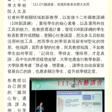
「111-2六藝講會」現場與會者全體大合照
導大學校
院人文及
社會科學相關領域創新教學，以銜接十二年國教課綱
（108新課綱），重視學生的核心素養，以及運用科技
工具的能力。焦教授透過計畫，發現108新課綱的學生
較喜歡實作或體驗，更關心社會議題，想法多元且較能
活用科技工具，然而學生的學習表現卻有M型化的情
形。他強調，面對多變的社會，與其教授知識，不如教
學生如何學習，「記得住、帶得走、懂得用」才是真
諦，高中生的學習樣態改變，大學也應進行教學創新。
大學除應考慮「降必修，增選修」，讓學生自由探索並
發展自己的路，也應多關注學生，提升就學穩定度。
焦教授以
自己開授
的「腦與
心智」通
識課為
例，分享