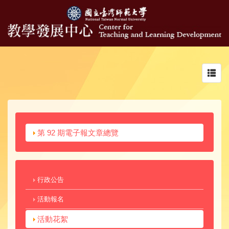
Toggl
navig
第 92 期電子報文章總覽
行政公告
活動報名
活動花絮