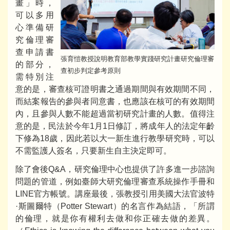
畫」時，
可以多用
心準備研
究倫理審
查申請書
張育愷教授說明教育部教學實踐研究計畫研究倫理審
的部分，
查初步判定參考原則
需特別注
意的是，審查核可證明書之通過期間與有效期間不同，
而結案報告的參與者同意書，也應該在核可的有效期間
內，且參與人數不能超過當初研究計畫的人數。值得注
意的是，民法於今年1月1日修訂，將成年人的法定年齡
下修為18歲，因此若以大一新生進行教學研究時，可以
不需監護人簽名，只要新生自主決定即可。
除了會後Q&A，研究倫理中心也提供了許多進一步諮詢
問題的管道，例如臺師大研究倫理審查系統操作手冊和
LINE官方帳號。講座最後，張教授引用美國大法官波特
·斯圖爾特（Potter Stewart）的名言作為結語，「所謂
的倫理，就是你有權利去做和你正確去做的差異。