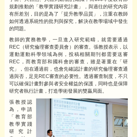
規劃推動的「教學實踐研究計畫」，與過往的研究內容
有所差別，目的是為了「提升教學品質」，注重在教師
如何透過系統性的批判與探究，解決在教學場域中發生
的問題。
教師的實務教學，一旦進入研究範疇，就需要通過
REC（研究倫理審查委員會）的審查。張教授表示，以
運動運動科學領域為例，投稿相關期刊都需要送審
REC，而教育部和國科會的審查，雖是著重在「研
究」，但在通過前，也會先確認計畫的研究倫理審查通
過與否，足見REC審查的必要性。透過審查制度，不只
可以確保計畫對參與者安全權益的保護，同時也是保障
研究者執行計畫，打造學術發展的雙贏局面。
張教授認
為，申請
「教育部
教學實踐
研究計