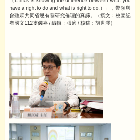
（Ethics is knowing the difference between what you
have a right to do and what is right to do.）」，帶領與
會聽眾共同省思有關研究倫理的真諦。（撰文：校園記
者國文112婁儷嘉 / 編輯：張適 / 核稿：胡世澤）