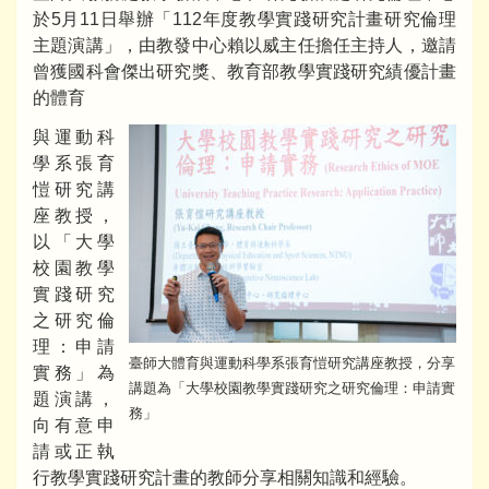
於5月11日舉辦「112年度教學實踐研究計畫研究倫理
主題演講」，由教發中心賴以威主任擔任主持人，邀請
曾獲國科會傑出研究獎、教育部教學實踐研究績優計畫
的體育
與運動科
學系張育
愷研究講
座教授，
以「大學
校園教學
實踐研究
之研究倫
理：申請
臺師大體育與運動科學系張育愷研究講座教授，分享
實務」為
講題為「大學校園教學實踐研究之研究倫理：申請實
題演講，
務」
向有意申
請或正執
行教學實踐研究計畫的教師分享相關知識和經驗。