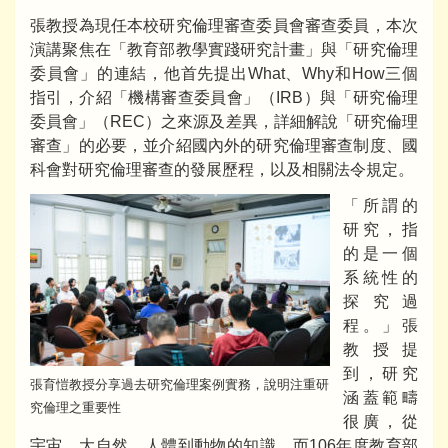
張教授為現任本校研究倫理審查委員會審查委員，本次
演講聚焦在「教育部教學實踐研究計畫」與「研究倫理
委員會」的連結，他首先提出What、Why和How三個
指引，介紹「機構審查委員會」（IRB）與「研究倫理
委員會」（REC）之來源及差異，詳細解說「研究倫理
審查」的必要，並介紹國內外的研究倫理審查制度、國
科會對研究倫理審查的發展歷程，以及相關法令規定。
「所謂的
研究，指
的是一個
系統性的
探究過
程。」張
教授提
到，研究
張育愷教授分享過去研究倫理案例實務，說明注重研
涵蓋範疇
究倫理之重要性
很廣，從
宇宙、大自然、人體到動物的知識，而106年度教育部