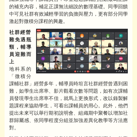
的補充內容，補足正課無法細說的數理基礎。同學回饋
中可見社群有效減輕學習的負擔與壓力，更有部分同學
激起對微積分課程的興趣。
社群經營
難免遇瓶
頸，輔導
員迎難而
上
地科系的
「微積分
課輔社群」經營多年，輔導員時坦言社群經營曾遇到困
難，如學生出席率、影片觀看次數等問題，如有次課輔
員發現學生出席率不佳，就馬上更換形式，改以錄製解
題課程來協助學生，可看出課輔員的用心。此外，他們
提出未來可以舉行期初說明會、組織期中聚餐以增加社
群歸屬感、依同學程度分組並加強差異化教學等方法應
對。