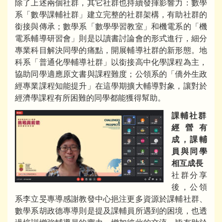
除了上述兩個社群，其它社群也持續發揮影響力：數學
系「數學課輔社群」建立完整的社群架構，有助社群的
銜接與傳承；數學系「數學學習教室」和機電系的「機
電系輔導研習會」則是以讀書討論會的形式進行，細分
專業科目解決同學的痛點，開展輔導社群的新形態。地
科系「普通化學輔導社群」以銜接高中化學課程為主，
協助同學適應原文書與課程難度；公領系的「僑外生政
經專業課程知能提升」在這學期擴大輔導對象，讓對於
經濟學課程有所困難的同學都能獲得幫助。
課輔社群
經營有
成，課輔
員與同學
相互成長
社群分享
後，公領
系李立旻專導感謝教發中心挹注更多資源於課輔社群、
數學系胡政德專導則是提及課輔員所遇到的困境，也透