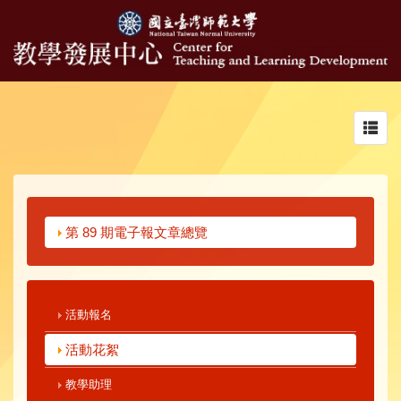
Toggl
navig
第 89 期電子報文章總覽
活動報名
活動花絮
教學助理