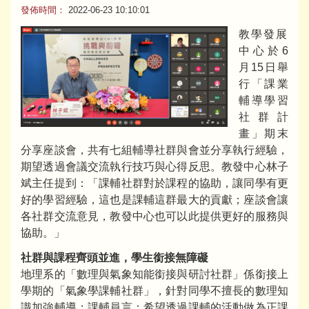
發佈時間：
2022-06-23 10:10:01
教學發展
中心於6
月15日舉
行「課業
輔導學習
社群計
畫」期末
分享座談會，共有七組輔導社群與會並分享執行經驗，
期望透過會議交流執行技巧與心得反思。教發中心林子
斌主任提到：「課輔社群對於課程的協助，讓同學有更
好的學習經驗，這也是課輔這群最大的貢獻；座談會讓
各社群交流意見，教發中心也可以此提供更好的服務與
協助。」
社群與課程齊頭並進，學生銜接無障礙
地理系的「數理與氣象知能銜接與研討社群」係銜接上
學期的「氣象學課輔社群」，針對同學不擅長的數理知
識加強輔導；課輔員言：希望透過課輔的活動做為正課