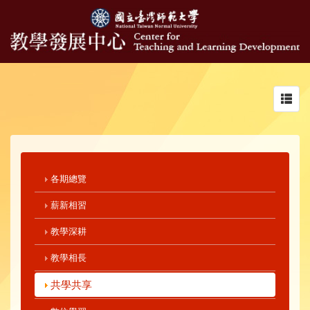
Toggl
navig
各期總覽
薪新相習
教學深耕
教學相長
共學共享