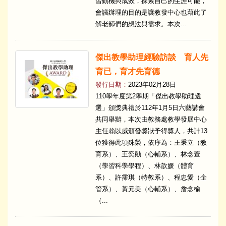
習動機與成效，探索自己的生涯可能，
會議辦理的目的是讓教發中心也藉此了
解老師們的想法與需求。本次...
傑出教學助理經驗訪談 育人先
育已，育才先育德
發行日期：
2023年02月28日
110學年度第2學期「傑出教學助理遴
選」頒獎典禮於112年1月5日六藝講會
共同舉辦，本次由教務處教學發展中心
主任賴以威頒發獎狀予得獎人，共計13
位獲得此項殊榮，依序為：王秉立（教
育系）、王奕勛（心輔系）、林念萱
（學習科學學程）、林歆媛（體育
系）、許霈琪（特教系）、程忠愛（企
管系）、黃元美（心輔系）、詹念榆
（...