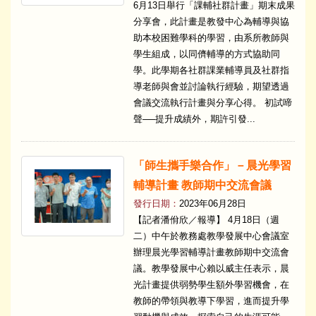
6月13日舉行「課輔社群計畫」期末成果
分享會，此計畫是教發中心為輔導與協
助本校困難學科的學習，由系所教師與
學生組成，以同儕輔導的方式協助同
學。此學期各社群課業輔導員及社群指
導老師與會並討論執行經驗，期望透過
會議交流執行計畫與分享心得。 初試啼
聲──提升成績外，期許引發...
「師生攜手樂合作」－晨光學習
輔導計畫 教師期中交流會議
發行日期：
2023年06月28日
【記者潘佾欣／報導】 4月18日（週
二）中午於教務處教學發展中心會議室
辦理晨光學習輔導計畫教師期中交流會
議。教學發展中心賴以威主任表示，晨
光計畫提供弱勢學生額外學習機會，在
教師的帶領與教導下學習，進而提升學