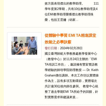
效方面表現傑出的教學助理。 111
學年度第2學期，共有10位教學助理及4
位EMI教學助理榮獲傑出教學助理殊
榮，包括王雲姍（幼家...
從體驗中學習 EMI TA精進課堂
效能之必學訣竅
發行日期：
2024年02月28日
國立臺灣師範大學教務處教學發展中心
（教發中心）於11月24日主辦的「EMI
TA培訓工作坊」，邀請擁有豐富雙語教
學經驗的師培學院助理教授 — Dr. Keith
Graham擔任講師。本次工作坊以實體操
作為主，設有多項互動環節，實體場次
共計逾30位校內師生參與。 教發中心統
整了過去學期EMI TA所給予的回饋，針
對實際需求和建議來規...