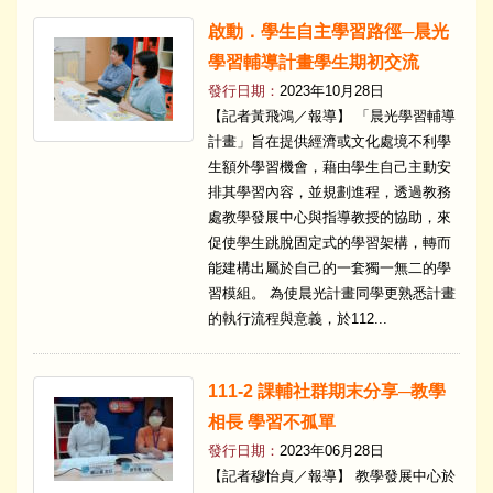
啟動．學生自主學習路徑─晨光
學習輔導計畫學生期初交流
發行日期：
2023年10月28日
【記者黃飛鴻／報導】 「晨光學習輔導
計畫」旨在提供經濟或文化處境不利學
生額外學習機會，藉由學生自己主動安
排其學習內容，並規劃進程，透過教務
處教學發展中心與指導教授的協助，來
促使學生跳脫固定式的學習架構，轉而
能建構出屬於自己的一套獨一無二的學
習模組。 為使晨光計畫同學更熟悉計畫
的執行流程與意義，於112...
111-2 課輔社群期末分享─教學
相長 學習不孤單
發行日期：
2023年06月28日
【記者穆怡貞／報導】 教學發展中心於