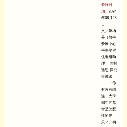
發行日
期：
2024
年06月28
日
文／陳均
旻（教學
發展中心
學生學習
促進組助
理） 面對
迷思 探究
與嘗試
「你
有沒有想
過，大學
四年究竟
會是怎麼
樣的光
景？」初