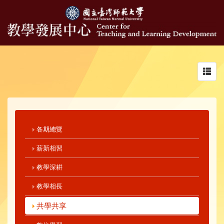
Toggl
navig
各期總覽
薪新相習
教學深耕
教學相長
共學共享