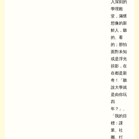
入深刻的
學理殿
堂，滿懷
想像的新
鮮人，聽
的、看
的；那怕
面對未知
或是浮光
掠影，在
在都是新
奇！「聽
說大學就
是由你玩
四
年？」、
「我的目
標：課
業、社
團、打