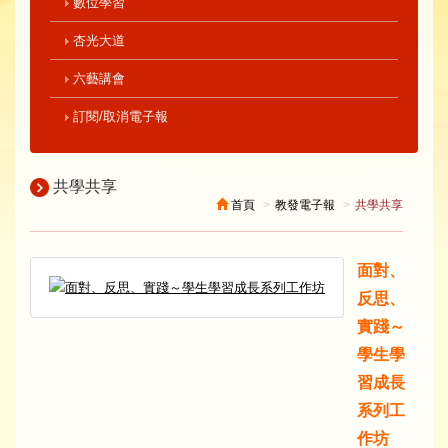
數位學習
杏光大道
六藝講會
訂閱/取消電子報
共學共享
首頁
教發電子報
共學共享
面對、
反思、
實踐～
學生學
習成長
系列工
作坊