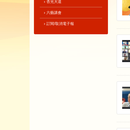
杏光大道
六藝講會
訂閱/取消電子報