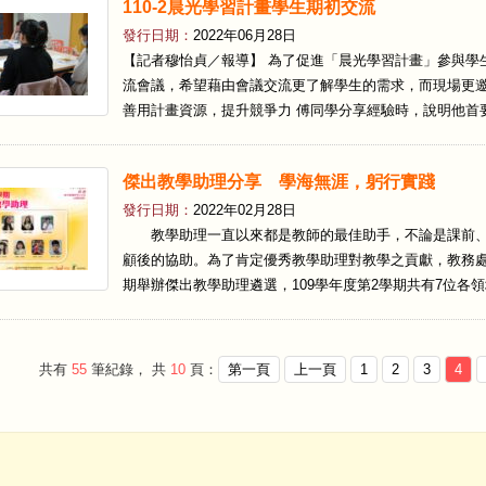
110-2晨光學習計畫學生期初交流
發行日期：
2022年06月28日
【記者穆怡貞／報導】 為了促進「晨光學習計畫」參與學生
流會議，希望藉由會議交流更了解學生的需求，而現場更
善用計畫資源，提升競爭力 傅同學分享經驗時，說明他首要
傑出教學助理分享 學海無涯，躬行實踐
發行日期：
2022年02月28日
教學助理一直以來都是教師的最佳助手，不論是課前、
顧後的協助。為了肯定優秀教學助理對教學之貢獻，教務
期舉辦傑出教學助理遴選，109學年度第2學期共有7位各領
共有
55
筆紀錄， 共
10
頁：
第一頁
上一頁
1
2
3
4