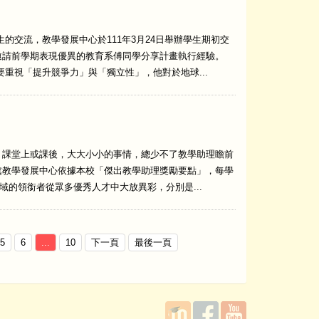
的交流，教學發展中心於111年3月24日舉辦學生期初交
邀請前學期表現優異的教育系傅同學分享計畫執行經驗。
重視「提升競爭力」與「獨立性」，他對於地球...
課堂上或課後，大大小小的事情，總少不了教學助理瞻前
處教學發展中心依據本校「傑出教學助理獎勵要點」，每學
域的領銜者從眾多優秀人才中大放異彩，分別是...
5
6
...
10
下一頁
最後一頁