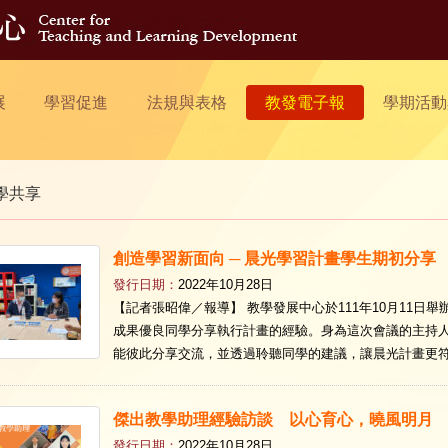
展
學習促進
法規與表格
教發電子報
學期活動
學共享
創造學習新面向 ─ 晨光學習計畫學生期初分享
發行日期：
2022年10月28日
【記者張昭偉／報導】 教學發展中心於111年10月11日
成果優良同學分享執行計畫的經驗。身為這次會議的主持
能彼此分享交流，並透過聆聽同學的建議，讓晨光計畫更符合
傑出教學助理經驗訪談 以心育心，曉風明月
發行日期：
2022年10月28日