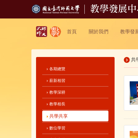
首頁
關於我們
教學發
共
各期總覽
薪新相習
教學深耕
教學相長
共學共享
數位學習