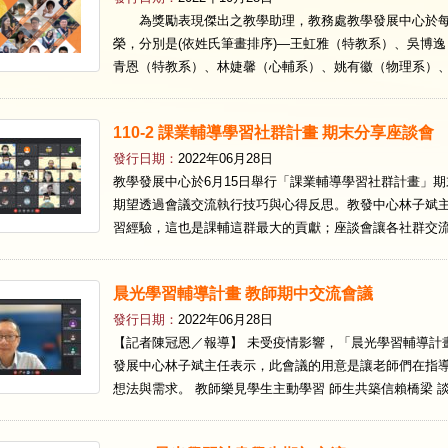
為獎勵表現傑出之教學助理，教務處教學發展中心於每學期
榮，分別是(依姓氏筆畫排序)—王虹雅（特教系）、吳博
青恩（特教系）、林婕馨（心輔系）、姚有徽（物理系）、
110-2 課業輔導學習社群計畫 期末分享座談會
發行日期：
2022年06月28日
教學發展中心於6月15日舉行「課業輔導學習社群計畫」
期望透過會議交流執行技巧與心得反思。教發中心林子斌
習經驗，這也是課輔這群最大的貢獻；座談會讓各社群交流
晨光學習輔導計畫 教師期中交流會議
發行日期：
2022年06月28日
【記者陳冠恩／報導】 未受疫情影響，「晨光學習輔導計
發展中心林子斌主任表示，此會議的用意是讓老師們在指
想法與需求。 教師樂見學生主動學習 師生共築信賴橋梁 談