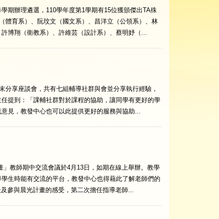
辦理遴選，110學年度第1學期有15位獲頒傑出TA殊
逸（體育系）、阮玟文（國文系）、昌洋立（公領系）、林
許博翔（衛教系）、許維芸（設計系）、蔡明妤（...
期末分享座談會，共有七組輔導社群與會並分享執行經驗，
主任提到：「課輔社群對於課程的協助，讓同學有更好的學
意見，教發中心也可以此提供更好的服務與協助...
畫」教師期中交流會議於4月13日，如期在線上舉辦。教學
導學生時能有交流的平台，教發中心也得藉此了解老師們的
及參與晨光計畫的感受，第二次擔任指導老師...