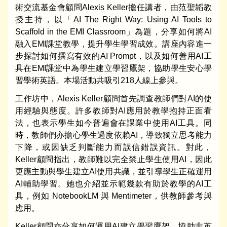
術交流基金會顧問Alexis Keller擔任講者，由范聖韜教
授主持，以「AI The Right Way: Using AI Tools to
Scaffold in the EMI Classroom」為題，分享如何將AI
融入EMI課堂教學，提升學生學習成效。講座內容進一
步探討如何撰寫有效的AI Prompt，以及如何善用AI工
具在EMI課堂中為學生建立學習鷹架，協助學生安心學
習學術英語。本場活動共吸引218人線上參與。
工作坊中，Alexis Keller顧問首先調查教師們對AI的使
用經驗與態度。許多教師對AI應用於教學抱持正面看
法，也表示學生如今普遍會在課業中使用AI工具。同
時，教師們亦擔心學生過度依賴AI，導致獨立思考能力
下降，或因缺乏判斷能力而誤信錯誤資訊。對此，
Keller顧問指出，教師難以完全禁止學生使用AI，因此
更應主動與學生建立AI使用共識，並引導學生正確運用
AI輔助學習。她也介紹並示範幾款有助於教學的AI工
具，例如 NotebookLM 與 Mentimeter，供教師參考與
應用。
Keller顧問亦分享如何運用AI建立學習鷹架，協助非英