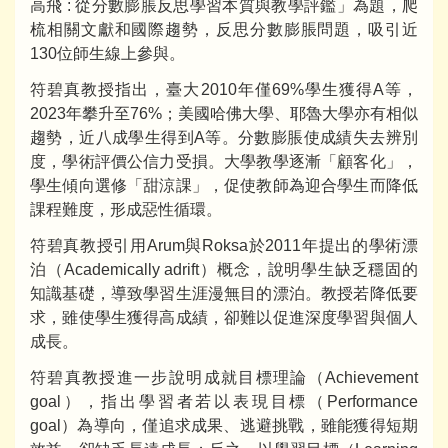
高飛 : 從分數膨脹反思學習本質與教學評鑑」為題，爬
梳相關文獻和國際趨勢，反思分數膨脹問題，吸引近
130位師生線上參與。
符碧真教授指出，臺大2010年僅69%學生獲得A等，
2023年攀升至76%；美國哈佛大學、耶魯大學亦有相似
趨勢，近八成學生得到A等。分數膨脹使成績失去辨別
度，學術評價公信力受損。大學教學逐漸「顧客化」，
學生傾向選修「甜涼課」，促使教師為迎合學生而降低
課程難度，形成惡性循環。
符碧真教授引用Arum與Roksa於2011年提出的學術漂
泊（Academically adrift）概念，說明學生缺乏穩固的
知識基礎，導致學習生涯漫無目的漂泊。教授若降低要
求，雖使學生獲得高成績，卻難以促進深度學習與個人
成長。
符碧真教授進一步說明成就目標理論（Achievement
goal），指出學習者若以表現目標（Performance
goal）為導向，僅追求成果、逃避挑戰，雖能獲得短期