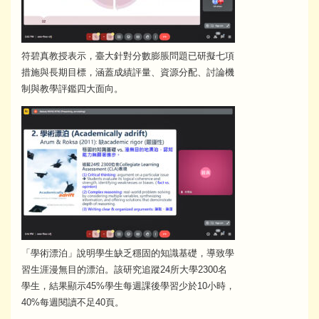
符碧真教授表示，臺大針對分數膨脹問題已研擬七項
措施與長期目標，涵蓋成績評量、資源分配、討論機
制與教學評鑑四大面向。
「學術漂泊」說明學生缺乏穩固的知識基礎，導致學
習生涯漫無目的漂泊。該研究追蹤24所大學2300名
學生，結果顯示45%學生每週課後學習少於10小時，
40%每週閱讀不足40頁。