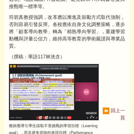
推甄唯一標準等。
符碧真教授強調，改革應以漸進及鼓勵方式取代強制，
否則容易引發反彈。各校應依自身文化調整策略，逐步
將「顧客導向教學」轉為「精熟導向學習」，重建學習
動機與評量公信力，維持高等教育的學術嚴謹與專業品
質。
（撰稿：華語117林洸含）
回上一
頁
教師應導引學生採取不畏挑戰的學習目標（Learning
goal），而非避免冒險的表現目標（Performance