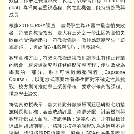
效益，卻缺乏長遠成長；反之，以學習目標（Learning
goal）為導向者重視過程、內在動機強，能持續挑戰與
成長。
根據2018年PISA調查，臺灣學生為79國中最害怕失敗
者，符碧真教授指出，臺大有三分之一學生因為害怕失
敗而承受情緒壓力。符教授強調，教師應鼓勵學生「逆
風高飛」，勇於面對挑戰與失敗，培養韌性。
教學實務方面，符碧真教授建議教師讓學生有修正作業
的機會，或透過探究型任務經歷完整歷程，使失敗成為
學習的一部分。系上可透過總整課程（Capstone
Course），以開放式專案培養學生面對不確定性與挑
戰。校方則可推動學士榮譽學程，要求研修高階課程、
撰寫學士論文。
符碧真教授表示，臺大針對分數膨脹問題已研擬七項措
施與長期目標，涵蓋成績評量、資源分配、討論機制與
教學評鑑四大面向。措施包括：定義A+為「所有目標皆
達成且超越期望」、將評分模糊的課程改為通過與不通
過制、增設成績PR值範圍、避免以GPA作為書卷獎與