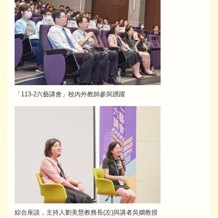
「113-2六藝講會」校內外教師參與踴躍
綜合座談，主持人劉美慧教務長(左)與講者吳嫻教授