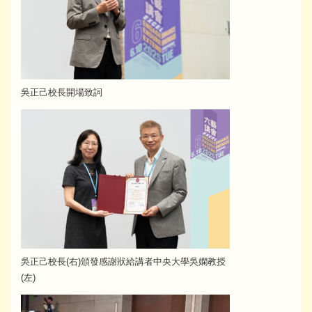
吳正己校長開場致詞
吳正己校長(右)頒發感謝狀給講者中央大學吳嫻教授
(左)