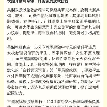
大腦具備可塑性，打破迷思成就自我
吳嫻教授以倫敦計程車司機經典研究為例，說明大腦具
備可塑性 — 司機在熟記城市地圖後，其海馬迴區域明
顯擴張。她也提到，針對課堂上學生經常滑手機的現
象，可從大學生前額葉尚未完全發育的角度理解其自制
力較弱，提醒學生應重視自我控制，避免沉迷手機與遊
戲。
吳嫻教授也進一步分享教學經驗中常見的腦科學迷思，
女校數理資優班的學生，因家長深信「女生不擅長理
工」而被建議轉讀文組，反映性別迷思至今仍根深蒂
固。實際上，真正影響學習表現的，往往是社會中潛移
默化的「自我實現預言」與「畢馬龍效應」，導致學生
在外界期待下逐漸內化刻板印象，進而削弱自信與學習
動機。最後，吳嫻教授根據多項科學研究，鼓勵師生培
養良好作息，透過充足的睡眠與運動習慣，提升認知與
記憶能力。
主題演講後接續舉行「113-1學期傑出教學助理頒獎典