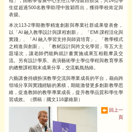
禮」，由教學發展中心主任江學瀅親自頒獎，共14位學
生從超過500名教學助理中脫穎而出，獲得學校肯定與
表揚。
本次113-2學期教學精進創新與專業社群成果發表會，
以「AI 融入教學設計與課程創新」、「EMI 課程活化與
實踐」、「AI 融入學習支持與師資培育」、「教學模式
之精進與創新」、「教材設計與跨文化學習」等五大主
題場次，讓老師們能夠就計畫實施成果互相觀摩及交
流。另有設計學系、表演藝術學士學位學程與教育學系
的總整課程期末成果分享，交流氣氛熱絡。
六藝講會持續扮演教學交流與專業成長的平台，藉由跨
領域分享與實踐經驗的累積，期能激發更多創新教學思
維，促進教師的教學專業成長，提升教學品質和學生學
習成效。（撰稿：國文116廖維新）
回上一
頁