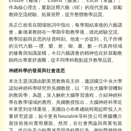
Ensure（確保）、Extend（擴展）、Excel（卓越）」
作為核心理念，重新詮釋六藝（6E）的現代意義，鼓勵
教師交流經驗、拓展視野，提升整體教學品質。
吳正己校長在開場致詞中指出，每學期結束後的六藝講
會，象徵著教師在一學期辛勤教學後，彼此經驗交流、
教學回顧與反思的珍貴時刻。他進一步提到，孔子所傳
的古代六藝 ─ 禮、樂、射、御、書、數 ─ 代表跨領域
的修養與知識架構，今日六藝講會的精神也在於鼓勵教
師跨出專業舒適圈，從不同學科觀點提升教學品質。
神經科學的發展與社會迷思
本次主題演講由劉美慧教務長主持，邀請國立中央大學
認知神經科學研究所吳嫻教授，以「符合大腦學習機制
的教與學」為題，深入解析大腦學習過程，介紹神經科
學在教學場域的應用。吳嫻教授指出，大腦神經科學近
年來受到全球重視，美國自小布希總統時期起即投入大
量研究資源，如今更有Neuralink等科技公司將腦機介
面技術推向實用層面。然而，在社會輿論與商業包裝
下，也衍生不少科學迷思與偽科學行為，例如聲稱能啟