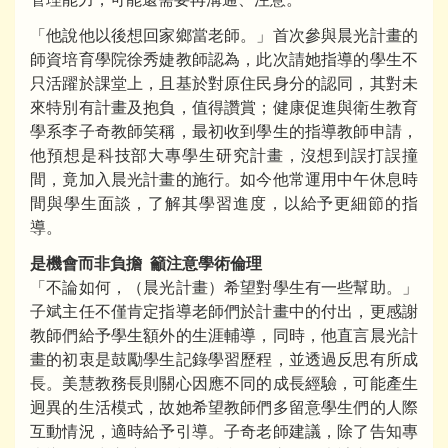
「他說他以後想回家鄉當老師。」首次參與晨光計畫的
師資培育學院徐秀婕教師認為，此次請她指導的學生不
只活躍於課堂上，且基於對原住民身分的認同，其對未
來特別有計畫及抱負，值得讚賞；健康促進與衛生教育
學系李子奇教師笑稱，最初收到學生的指導教師申請，
他預想是科技部大專學生研究計畫，沒想到誤打誤撞
間，竟加入晨光計畫的施行。如今他常運用中午休息時
間與學生面談，了解其學習進度，以給予更細節的指
導。
是機會而非負擔 籲注意學術倫理
「不論如何，（晨光計畫）希望對學生有一些幫助。」
子斌主任不僅肯定指導老師們於計畫中的付出，更感謝
教師們給予學生額外的生涯輔導，同時，他直言晨光計
畫的初衷是鼓勵學生記錄學習歷程，並透過反思有所成
長。美慧教務長則關心因應不同的成長經驗，可能產生
迥異的生活模式，故她希望教師們多留意學生們的人際
互動情況，適時給予引導。子奇老師建議，除了告知專