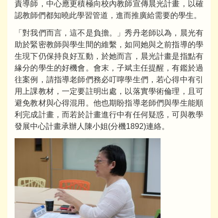
責導師，中心應更積極向校內教師宣傳晨光計畫，以確
認教師們都知曉此學習管道，進而推廣給需要的學生。
「對我們而言，這不是負擔。」秀丹老師以為，晨光有
助於緊密教師與學生間的維繫，如同她與之前指導的學
生現下仍保持良好互動，於她而言，晨光計畫是指點有
緣分的學生的好機會。會末，子斌主任提醒，有鑑於過
往案例，請指導老師們務必叮嚀學生們，若心得中有引
用上課教材，一定要註明出處，以落實學術倫理，且可
避免教材與心得混用。他也期盼指導老師們與學生能順
利完成計畫，而若於計畫進行中有任何疑惑，可與教學
發展中心計畫承辦人陳小姐(分機1892)連絡。