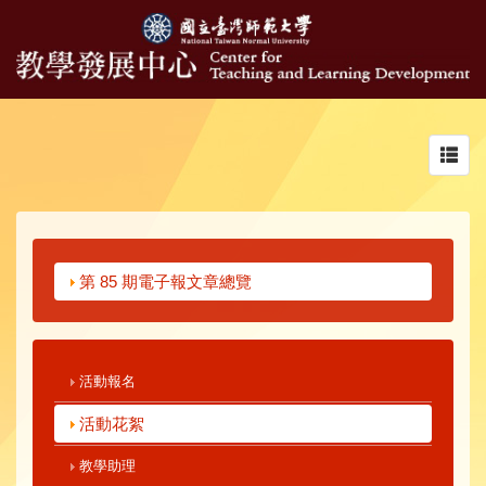
Toggl
navig
第 85 期電子報文章總覽
活動報名
活動花絮
教學助理