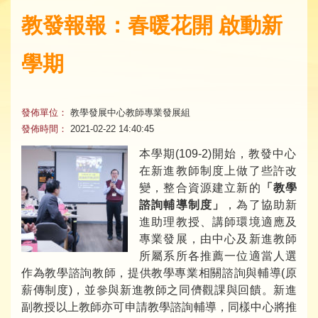
教發報報：春暖花開 啟動新
學期
發佈單位：
教學發展中心教師專業發展組
發佈時間：
2021-02-22 14:40:45
本學期(109-2)開始，教發中心
在新進教師制度上做了些許改
變，整合資源建立新的
「教學
諮詢輔導制度」
，為了協助新
進助理教授、講師環境適應及
專業發展，由中心及新進教師
所屬系所各推薦一位適當人選
作為教學諮詢教師，提供教學專業相關諮詢與輔導(原
薪傳制度)，並參與新進教師之同儕觀課與回饋。新進
副教授以上教師亦可申請教學諮詢輔導，同樣中心將推