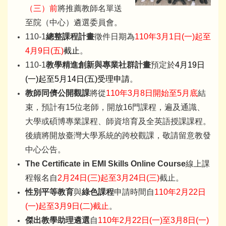
（三）前
將推薦教師名單送
至院（中心）遴選委員會。
110-1
總整課程計畫
徵件日期為
110年3月1日(一)起至
4月9日(五)
截止
。
110-1
教學精進創新與專業社群計畫
預定於
4月19日
(一)起至5月14日(五)受理申請
。
教師同儕公開觀課
將從
110年3月8日開始至5月底
結
束，預計有15位老師，開放16門課程，遍及通識、
大學或碩博專業課程、師資培育及全英語授課課程。
後續將開放臺灣大學系統的跨校觀課，敬請留意教發
中心公告。
The Certificate in EMI Skills Online Course
線上課
程報名自
2月24日(三)起至3月24日(三)
截止。
性別平等教育
與
綠色課程
申請時間自
110年2月22日
(一)起至3月9日(二)截止
。
傑出教學助理遴選
自
110年2月22日(一)至3月8日(一)