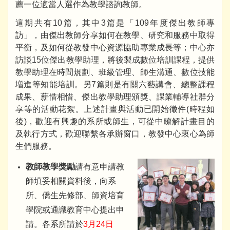
薦一位適當人選作為教學諮詢教師。
這期共有10篇，其中3篇是「109年度傑出教師專
訪」，由傑出教師分享如何在教學、研究和服務中取得
平衡，及如何從教發中心資源協助專業成長等；中心亦
訪談15位傑出教學助理，將後製成數位培訓課程，提供
教學助理在時間規劃、班級管理、師生溝通、數位技能
増進等知能培訓。另7篇則是有關六藝講會、總整課程
成果、薪惜相惜、傑出教學助理頒獎、課業輔導社群分
享等的活動花絮。上述計畫與活動已開始徵件(時程如
後)，歡迎有興趣的系所或師生，可從中瞭解計畫目的
及執行方式，歡迎聯繫各承辦窗口，教發中心衷心為師
生們服務。
教師教學獎勵
請有意申請教
師填妥相關資料後，向系
所、僑生先修部、師資培育
學院或通識教育中心提出申
請。各系所請於
3月24日