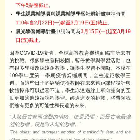
下午5點整截止
。
學生課業輔導員
與
課業輔導學習社群計畫
申請時間
110年自2月22日(一)起至3月19日(五)截止
。
晨光學習輔導計畫
申請時間為
3月15日(一)起至3月19
日(五)截止
。
因為COVID-19疫情，全球高等教育機構面臨前所未有
的挑戰。很多學校關閉校園，暫停教學與學習活動，也
有很多學校改採遠距教學，讓學生學習不間斷。本校在
109學年度第二學期疫情緊繃期間，全校遠距教學三
週，而這些日子的經驗使得教師在未來遠距課程設計與
軟體操作可以從容不迫，學生亦透過線上單向雙向的互
動更加適應遠端課程學習。經過這次的挑戰，將帶領我
們擁有更多的可能性和長遠的未來。
“人類最古老而強烈的情緒，便是恐懼；而最古老最強
烈的恐懼，便是對未知的恐懼。”
“The oldest and strongest emotion of mankind is fear, and the
oldest and strongest kind of fear is fear of the unknown.”