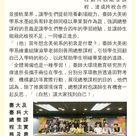
程，達成跨校合作
並接軌業界，讓學生們提前培養劇場能力。臺師大美術
學系水墨組吳宥鋅老師同樣以畢業製作為題，強調總整
課程的意義是讓學生們整合四年的學習經驗，並讓師生
能藉此檢視不足，一同修正進步。
「（他）當年想念美術系的初衷是什麼？」臺師大美術
學系繪畫組陳淑華老師則善用總整課程，引領學生回顧
自己入學時的初心，以此幫助學生明確畢業後的道路。
「全體籌備也是一種學習！」臺師大環境教育研究所方
偉達所長攜手兩位在學生，分別分享環教所透過田野考
察、機構參訪等實際行動，展現總整課程的目的，他們
認為，除了推廣環境保育，總整課程也讓師生有機會一
起反思，「（自然）讓大家找到自己！」
臺大及
臺科大
總整課
程 主實
務及應