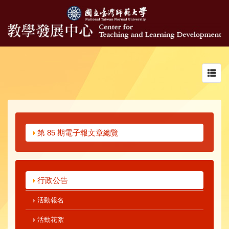
Toggl
navig
第 85 期電子報文章總覽
行政公告
活動報名
活動花絮