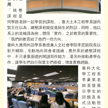
用
「統整
課程是
同學跟老師一起學習的課程。」臺大土木工程學系謝尚
賢主任以為，總整課程能促進師生的對話，同時，他以
系上的造橋課為例，體現「實作」之於教育的重要性。
「我們的教育給了他們一些方向。」
臺科大應用外語學系教授兼人文社會學院李思穎院長以
影片輔助，生動地向與會者描繪，應外系於總整課程
中，不只著重基礎的閱讀寫作能力，還另外推動產學合
作，讓學生們自行與業主們搭檔，增進實務經驗。
臺科大化
學工程系
李豪業老
師直接展
示學生的
回饋及各
式活動照