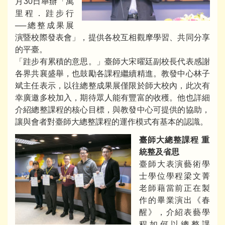
月30日舉辦「萬
里程．跬步行
──總整成果展
演暨校際發表會」，提供各校互相觀摩學習、共同分享
的平臺。
「跬步有累積的意思。」臺師大宋曜廷副校長代表感謝
各界共襄盛舉，也鼓勵各課程繼續精進。教發中心林子
斌主任表示，以往總整成果展僅限於師大校內，此次有
幸廣邀多校加入，期待眾人能有豐富的收穫。他也詳細
介紹總整課程的核心目標，與教發中心可提供的協助，
讓與會者對臺師大總整課程的運作模式有基本的認識。
臺師大總整課程 重
統整及省思
臺師大表演藝術學
士學位學程梁文菁
老師藉當前正在製
作的畢業演出《春
醒》，介紹表藝學
程如何以總整課