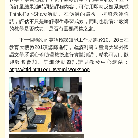
從評量結果適時調整課程內容，可使用即時反饋系統或
Think-Pair-Share活動。在演講的最後，柯琦老師強
調，評估不只是瞭解學生學習成效，同時也能看出教師
的教學是否成功、是否有需要調整之處。
下一個場次的英語授課知能工作坊將於10月26日在
教育大樓教201演講廳進行，邀請到國立臺灣大學外國
語文學系張心瑜助理教授進行實體演講，精彩可期，
歡
迎報名
參加。詳細活動資訊請見教發中心網站：
https://ctld.ntnu.edu.tw/emi-workshop