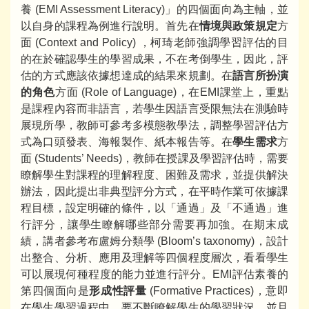
養 (EMI Assessment Literacy)」的四個面向為主軸，並
以自身的課程為例進行說明。首先在
情境與政策規定
方
面 (Context and Policy) ，柯琦老師強調學習評估的目
的在於確認學生的學習成果，不在考倒學生，因此，評
估的方式應該依據想達成的結果來規劃。在
語言所扮演
的角色
方面 (Role of Language)，在EMI課堂上，重點
是課程內容而非語言，若學生因語言受限無法在測驗時
展現所學，教師可參考多模態教學法，調整學習評估方
式為口頭發表、海報製作、紙本報告等。在
學生需求
方
面 (Students’ Needs)，教師在授課及學習評估時，需要
瞭解學生對課程的理解程度、困難及需求，並提供解決
辦法，因此提出非典型評分方式，在平時作業可依據課
程目標，設定明確的條件，以「通過」及「不通過」進
行評分，讓學生瞭解哪些部分需要再加強。在期末成
績，講者參考布盧姆分類學 (Bloom’s taxonomy)，設計
出整合、分析、應用及理解等四個程度層次，看看學生
可以展現何種程度的能力並進行評分。EMI評估素養的
第四個面向是
形成性評量
(Formative Practices)，意即
在學生學習過程中，要不斷瞭解學生的學習狀況，並且