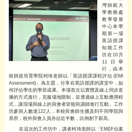
灣師範大
學教務處
教學發展
中心本學
期第一場
英語授課
知能工作
坊在10月
11日舉
行，由本
校師資培育學院柯琦老師以「英語授課課程評估 (EMI
Assessment)」為主題，分享在英語授課的課堂中，如
何評估學生的學習成果。本場首次以實體及線上同步直
播的方式進行，克服場地限制，並透過線上互動應用程
式，讓現場與線上的與會者皆能與講師進行互動。工作
坊參與人數達122人，本校與會師生擴及到不同學院與
系所，校外與會人員亦佔近半數，比例創下新高。
在這次的工作坊中，講者柯琦老師以「EMI評估素