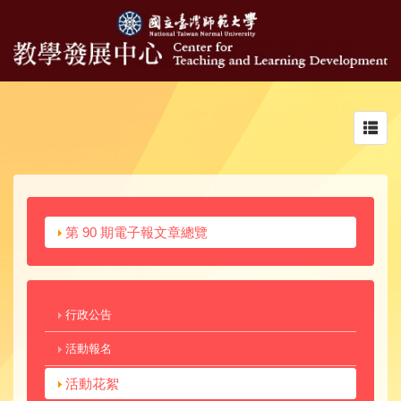
Toggl
navig
第 90 期電子報文章總覽
行政公告
活動報名
活動花絮