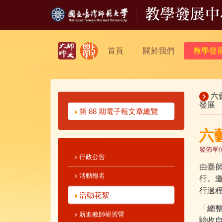
首頁
關於我們
教學發
六
發展
第 88 期電子報文章總覽
六
發佈單
行政公告
由臺師
活動報名
行。
行過
活動花絮
「總
新進教師研習營
驗收