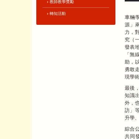
教師教學獎勵
轉知活動
車輛
源」
力，
究（
發表
「無
助，
勇敢
現學
最後
知識
外，
訪」
升學
綜合
共同