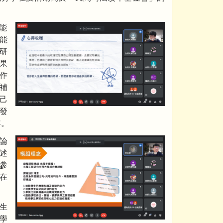
能
能
研
果
作
補
己
發
容。
論
述
參
在
生
學