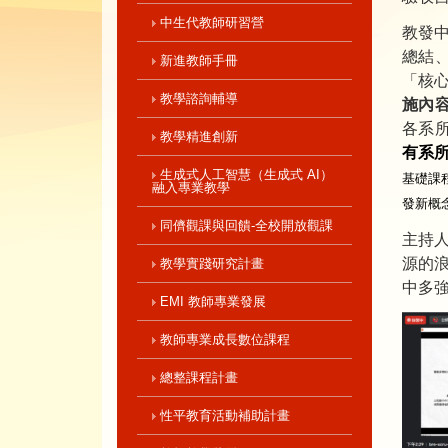
中生代教師研習營
教發中
總結
新進教師手冊
「核
教學諮詢輔導
施內
各系
教學精進創新
有系
生成式人工智慧（生成式 AI）
基礎課
融入專業教學
發新概
同儕觀課與回饋-全校開放觀課
主持
源的
教學實踐研究計畫
中多強
EMI 教師專業發展
教師專業成長數位課程
總整課程計畫
性平教育活動補助計畫