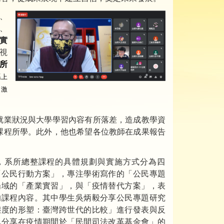
合、
、
善實
視
所
系上
，激
就業狀況與大學學習內容有所落差，造成教學資
課程所學。此外，他也希望各位教師在成果報告
，系所總整課程的具體規劃與實施方式分為四
「公民行動方案」，專注學術寫作的「公民專題
場域的「產業實習」，與「疫情替代方案」，表
的課程內容。其中學生吳炳毅分享公民專題研究
態度的形塑：臺灣跨世代的比較」進行發表與反
也分享在疫情期間於「民間司法改革基金會」的