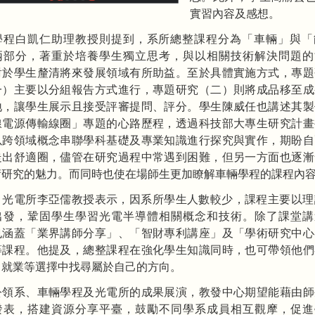
實習內容及感想。
學程白凱仁助理教授則提到，系所總整課程分為「車輛」與「
兩部分，著重於培養學生獨立思考，與以相關技術解決問題的
對於學生釐清將來發展領域有所助益。至於具體實施方式，專題
一）主要以分組報告方式進行，專題研究（二）則將成品移至成
地，讓學生展示且接受評審提問、評分。學生陳威任也講述其製
線電源傳輸線圈」專題的心路歷程，透過科技部大專生研究計畫
以跨領域概念串聯學科基礎及專業知識進行探究與實作，期盼自
走出舒適圈，儘管在研究過程中常遇到困難，但另一方面也逐漸
術研究的魅力。而同時也使在場師生更加瞭解車輛學程的課程內
，光電所李亞儒教授表示，因系所學生人數較少，課程主要以理
出發，鞏固學生學習光電半導體相關概念和技術。除了課堂講
也涵蓋「業界講師分享」、「智財專利講座」及「學術研究中心
等課程。他提及，總整課程在強化學生知識同時，也可帶領他們
、就業等選擇中找尋屬於自己的方向。
公領系、車輛學程及光電所的成果展演，教發中心期望能藉由師
發表，搭建資源分享平臺，鼓勵不同學系成員相互觀摩，促進