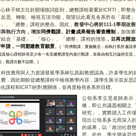
心林子斌主任於開場致詞提到，總整課程著重於ICRTI，即整
、反思、轉銜、檢視五項功能，期望以此看見各系所在「基礎」
心」、「總整」課程的整合。因此，
教發中心將於111-1學期改
容與執行方向，增加
同儕觀課
、計畫成果報告審查機制
，
加強審
所結合「基礎」、「核心」、「總整」課程的情形
，並
再次開放
所申請，一同塑建教育願景
。
(「同儕觀課」實施概念：由執行系所邀請
程及核心課程師長至少各一名至總整課堂內進行觀課，並藉由相互討論與交流
念，觀課次數不設限。)
人科技應用與人力資源發展學系林弘昌副教授認為，許多學生的
浪費，因此期盼從總整課程中檢視教學內容，讓學生展示並反思
化課程和ICRTI的對應關係，並再度檢視各系所目標。
公領系李立旻老師表示
種，即公共議題相關之
研究」，實際踏入工作
現出公領系多元而深入
的成果，以「政治社群
思。此外，學生簡渝芸