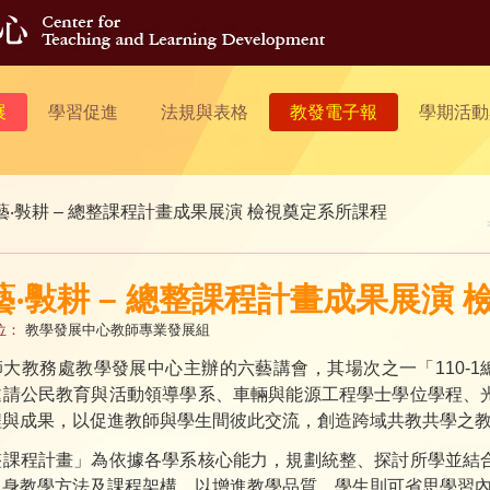
展
學習促進
法規與表格
教發電子報
學期活動
藝‧斅耕 – 總整課程計畫成果展演 檢視奠定系所課程
藝‧斅耕 – 總整課程計畫成果展演
位：
教學發展中心教師專業發展組
大教務處教學發展中心主辦的六藝講會，其場次之一「110-1
邀請公民教育與活動領導學系、車輛與能源工程學士學位學程、
程與成果，以促進教師與學生間彼此交流，創造跨域共教共學之
整課程計畫」為依據各學系核心能力，規劃統整、探討所學並結
自身教學方法及課程架構，以增進教學品質，學生則可省思學習