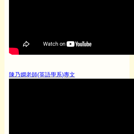
陳乃嫻老師(英語學系)專文