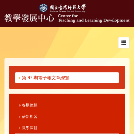
Toggl
navig
第 97 期電子報文章總覽
各期總覽
薪新相習
教學深耕