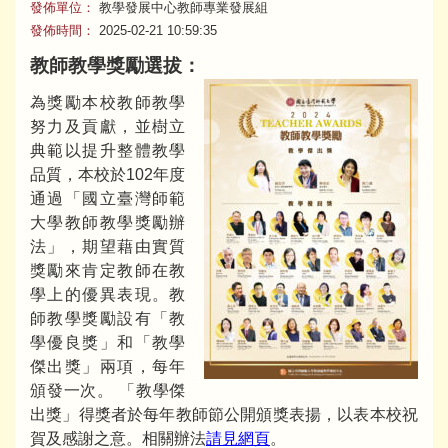
發佈單位：
教學發展中心教師專業發展組
發佈時間：
2025-02-21 10:59:35
教師教學獎勵選拔：
為獎勵本校教師教學
努力及貢獻，並樹立
典範以提升整體教學
品質，本校於102年度
通過「國立臺灣師範
大學教師教學獎勵辦
法」，期望藉由實質
獎勵來肯定教師在教
學上的優異表現。教
師教學獎勵設有「教
學優良獎」和「教學
傑出獎」兩項，每年
頒發一次。 「教學傑
出獎」得獎者於每年教師節公開頒獎表揚，以表本校祝
賀及感謝之意。相關辦法
請見網頁
。