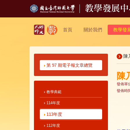
首頁
關於我們
教學發
陳
第 97 期電子報文章總覽
陳
發佈單
發佈時
教學典範
114年度
113年度
112年度