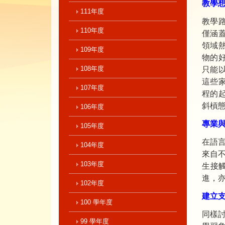
教學
111年度
教學
110年度
僅涵
領域
109年度
物的
108年度
只能
這些
107年度
程的
斜槓
106年度
專業
105年度
在語
104年度
來自
103年度
生接
進，
102年度
建立
100 學年度
同樣
99 學年度