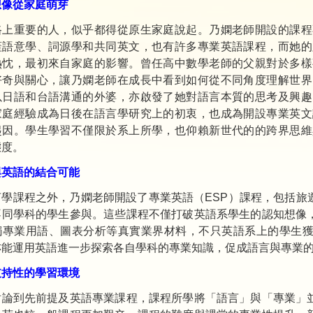
想像從家庭萌芽
路上重要的人，似乎都得從原生家庭說起。乃嫻老師開設的課程
蓋語意學、詞源學和共同英文，也有許多專業英語課程，而她的
熱忱，最初來自家庭的影響。曾任高中數學老師的父親對於多樣
好奇與關心，讓乃嫻老師在成長中看到如何從不同角度理解世界
以日語和台語溝通的外婆，亦啟發了她對語言本質的思考及興趣
家庭經驗成為日後在語言學研究上的初衷，也成為開設專業英文
起因。學生學習不僅限於系上所學，也仰賴新世代的的跨界思維
態度。
與英語的結合可能
言學課程之外，乃嫻老師開設了專業英語（ESP）課程，包括旅
不同學科的學生參與。這些課程不僅打破英語系學生的認知想像
觸專業用語、圖表分析等真實業界材料，不只英語系上的學生
亦能運用英語進一步探索各自學科的專業知識，促成語言與專業
支持性的學習環境
討論到先前提及英語專業課程，課程所學將「語言」與「專業」