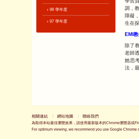
學習
調，
98 學年度
障礙
97 學年度
生在
EMI
教
除了
老師
她思
法，
相關連結
網站地圖
聯絡我們
為取得本站最佳瀏覽效果，請使用最新版本的Chrome瀏覽器或Fire
For optimum viewing, we recommend you use Google Chrome or 