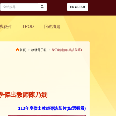
ENGLISH
與徵件
TPOD
回教務處
首頁
教發電子報
陳乃嫻老師(英語學系)
學傑出教師陳乃嫻
113年度傑出教師專訪影片
(點選觀看)