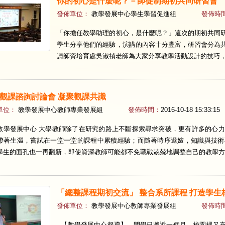
你的初心是什麼呢？－師徒制期初共同研習會
發佈單位：
教學發展中心學生學習促進組
發佈時
「你擔任教學助理的初心，是什麼呢？」這次的期初共同
學生分享他們的經驗，演講的內容十分豐富，研習會分為
請師資培育處吳淑禎老師為大家分享教學活動設計的技巧，
觀課諮詢討論會 凝聚觀課共識
單位：
教學發展中心教師專業發展組
發佈時間：
2016-10-18 15:33:15
教學發展中心 大學教師除了在研究的路上不斷探索尋求突破，更有許多的心
帶著生澀，嘗試在一堂一堂的課程中累積經驗；而隨著時序遞嬗，知識與技術
學生的面孔也一再翻新，即使資深教師可能都不免戰戰兢兢地調整自己的教學方法
「總整課程期初交流」 整合系所課程 打造學生
發佈單位：
教學發展中心教師專業發展組
發佈時
【教學發展中心報導】 開學已將近一個月，校園裡又充