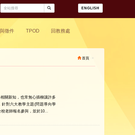
ENGLISH
與徵件
TPOD
回教務處
首頁
學相關新知，也常無心插柳讓許多
，針對六大教學主題(問題導向學
老師報名參與，並於10...