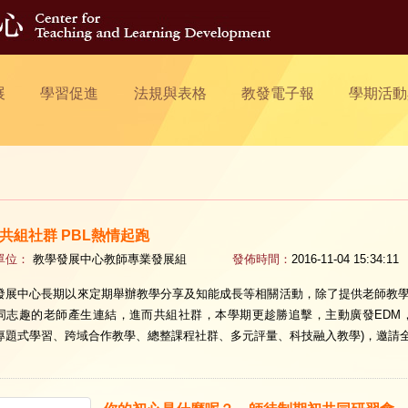
展
學習促進
法規與表格
教發電子報
學期活動
共組社群 PBL熱情起跑
單位：
教學發展中心教師專業發展組
發佈時間：
2016-11-04 15:34:11
發展中心長期以來定期舉辦教學分享及知能成長等相關活動，除了提供老師教
同志趣的老師產生連結，進而共組社群，本學期更趁勝追擊，主動廣發EDM
專題式學習、跨域合作教學、總整課程社群、多元評量、科技融入教學)，邀請全校