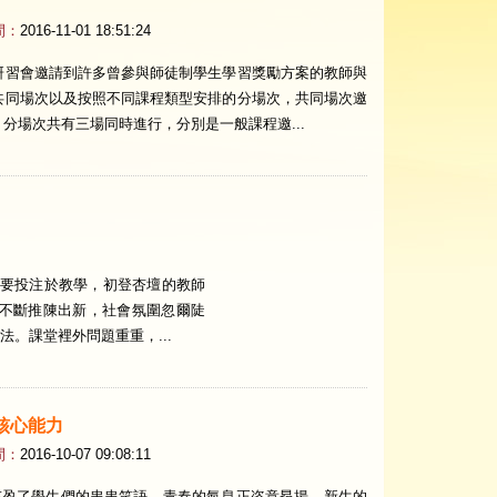
間：
2016-11-01 18:51:24
研習會邀請到許多曾參與師徒制學生學習獎勵方案的教師與
共同場次以及按照不同課程類型安排的分場次，共同場次邀
分場次共有三場同時進行，分別是一般課程邀...
力要投注於教學，初登杏壇的教師
不斷推陳出新，社會氛圍忽爾陡
。課堂裡外問題重重，...
核心能力
間：
2016-10-07 09:08:11
盈了學生們的串串笑語，青春的氣息正恣意昂揚，新生的