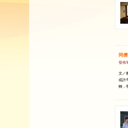
同儕
發佈
文／
或許
轉，