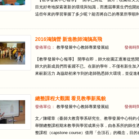
目光好奇地探索著新的環境與知識，而應屆畢業生們也開
這些年來的學習掌握了多少呢？能否將自己的專業所學順利銜
2016鴻鵠營 新進教師鴻鵠高飛
發佈單位：
教學發展中心教師專業發展組
發佈時
【教學發展中心報導】 開學在即，師大校園正逐漸從悠
師大的新成員們而雀躍不已。在新的學年，不僅有新生加
來嶄新活力 為協助初來乍到的老師熟悉師大環境，並促進教
總整課程大觀園 看見教學新風貌
發佈單位：
教學發展中心教師專業發展組
發佈時
文／陳曜章（臺師大教育學系研究生、教學發展中心特約小
舉辦總整課程期末教學與學習成果分享，由各系所的師生
整課程（capstone course）借用「合頂石」的概念，