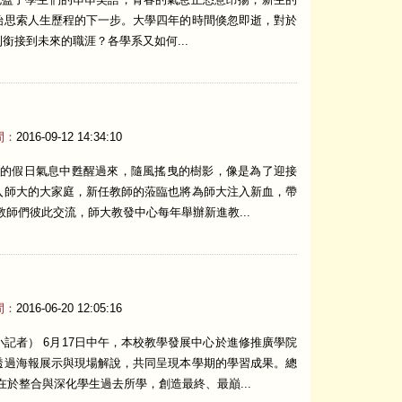
始思索人生歷程的下一步。大學四年的時間倏忽即逝，對於
接到未來的職涯？各學系又如何...
間：
2016-09-12 14:34:10
閒的假日氣息中甦醒過來，隨風搖曳的樹影，像是為了迎接
入師大的大家庭，新任教師的蒞臨也將為師大注入新血，帶
師們彼此交流，師大教發中心每年舉辦新進教...
間：
2016-06-20 12:05:16
記者） 6月17日中午，本校教學發展中心於進修推廣學院
透過海報展示與現場解說，共同呈現本學期的學習成果。總
目的在於整合與深化學生過去所學，創造最終、最巔...