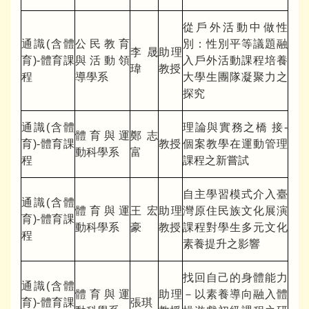
從戶外活動中做性
通識(含體
公民教育
別：性別平等議題融
李晟
助理
育)-體育課
與活動領
入戶外活動課程培養
瑋
教授
程
導學系
大學生團隊凝聚力之
探究
通識(含體
理論與實務之橋 接-
體育與運
鄭志
育)-體育課
教授
個案教學在運動管理
動科學系
富
程
課程之新嘗試
自主學習模式介入臺
通識(含體
體育與運
王宏
助理
灣原住民族文化展演
育)-體育課
動科學系
豪
教授
課程對學生多元文化
程
素養提升之影響
找回自己的身體能力
通識(含體
體育與運
助理
－以素養導向融入體
育)-體育課
張琪