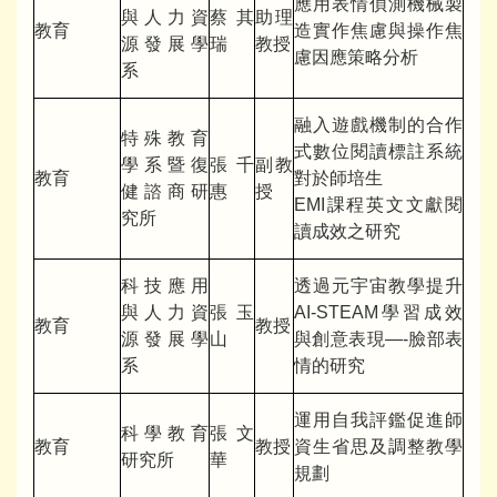
應用表情偵測機械製
與人力資
蔡其
助理
教育
造實作焦慮與操作焦
源發展學
瑞
教授
慮因應策略分析
系
融入遊戲機制的合作
特殊教育
式數位閱讀標註系統
學系暨復
張千
副教
教育
對於師培生
健諮商研
惠
授
EMI課程英文文獻閱
究所
讀成效之研究
科技應用
透過元宇宙教學提升
與人力資
張玉
AI-STEAM學習成效
教育
教授
源發展學
山
與創意表現—-臉部表
系
情的研究
運用自我評鑑促進師
科學教育
張文
教育
教授
資生省思及調整教學
研究所
華
規劃