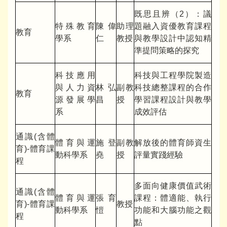
既思且辨（2）：議
特殊教育
陳偉
助理
題融入資優教育課程
教育
學系
仁
教授
與教學設計中認知精
準提問策略的探究
科技應用
科技與工程學院製造
與人力資
林弘
副教
科技總整課程的合作
教育
源發展學
昌
授
學習課程設計與教學
系
成效評估
通識(含體
體育與運
施登
副教
解放後的體育師資生
育)-體育課
動科學系
堯
授
評量實踐經驗
程
多面向健康價值武術
通識(含體
體育與運
張育
課程：體適能、執行
育)-體育課
教授
動科學系
愷
功能和大腦功能之觀
程
點