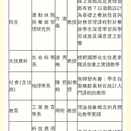
線上遊戲或是實體遊
戲有效 ? 以遊戲設計
運動休閒
為基礎之餐旅投資與
方進
民生
與餐旅管
教授
財務管理課程對於餐
義
理研究所
旅學生深度學習與學
習成效及滿意度之影
響
生命科學
謝秀
標靶國際化生技產業
生技農科
教授
系
梅
職涯規畫之實踐教學
無聊變有趣：學生自
社會(含法
陳哲
副教
地理學系
製幽默素材在統計入
政)
銘
授
門課程的應用
工業教育
理論抽象概念的具體
教育
周明
教授
學系
化教學實踐
科技應用