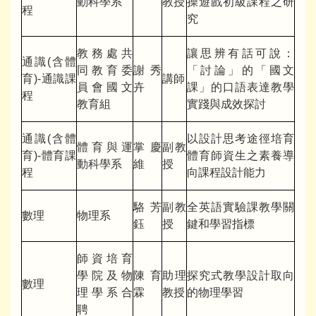
動科學系
教授
操遊戲初級課程之研
程
究
教務處共
讓思辨有話可說：
通識(含體
同教育委
謝秀
「討論」的「國文
育)-通識課
講師
員會國文
卉
課」的口語表達教學
程
教育組
實踐與成效探討
通識(含體
以設計思考途徑培育
體育與運
掌慶
副教
育)-體育課
體育師資生之素養導
動科學系
維
授
程
向課程設計能力
駱芳
副教
全英語實驗課教學關
數理
物理系
鈺
授
鍵和學習指標
師資培育
學院及物
陳育
助理
探究式教學設計取向
數理
理學系合
霖
教授
的物理學習
聘