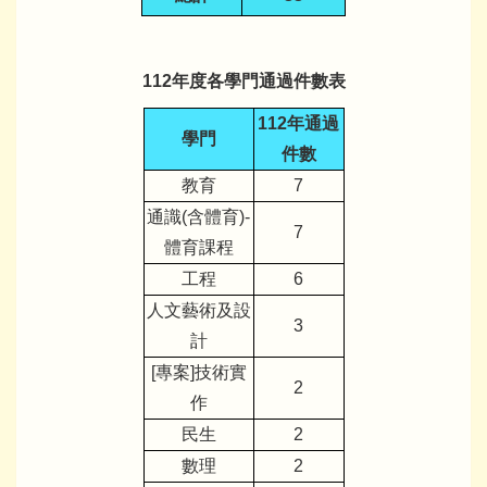
112年度各學門通過件數表
112年通過
學門
件數
教育
7
通識(含體育)-
7
體育課程
工程
6
人文藝術及設
3
計
[專案]技術實
2
作
民生
2
數理
2