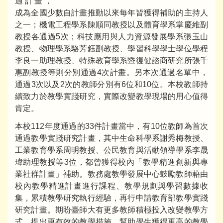
過計畫，
成為全國少數自計畫推動以來每年皆獲得補助的主持人
之一；機電工程學系陳順同教授以及體育學系掌慶維副
教授各通過5次；科技應用與人力資源發展學系張玉山
教授、物理學系駱芳鈺副教授、學習科學學士學位學程
李良一助理教授、特殊教育學系暨復健諮商研究所張千
惠副教授等則分別通過4次計畫。另本次通過名單中，
通過3次以及2次的教師分別有6位和10位。本校教師持
續致力於教學實踐研究，實際改變教學現場的用心值得
肯定。
本校112年度通過的33件計畫當中，有10位教師為首次
通過教學實踐研究計畫，其中生命科學系謝秀梅教授、
工業教育學系周明教授、公民教育與活動領導學系李晟
瑋助理教授等3位，都曾獲得校內「教學精進創新與專
業社群計畫」補助。教務處教學發展中心鼓勵教師藉由
校內教學精進計畫進行課程、教學規劃與學習數據收
集，累積教學研究執行經驗，再行申請教育部教學實踐
研究計畫。期盼臺師大有更多教師積極投入改變教學方
式，提出更有效的教學措施，幫助學生獲得更高的教學