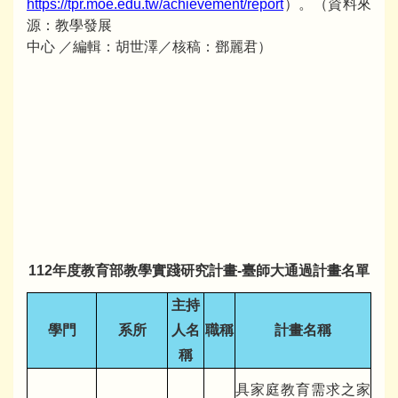
https://tpr.moe.edu.tw/achievement/report
）。（資料來
源：教學發展
中心 ／編輯：胡世澤／核稿：鄧麗君）
112年度教育部教學實踐研究計畫-臺師大通過計畫名單
主持
學門
系所
人名
職稱
計畫名稱
稱
具家庭教育需求之家