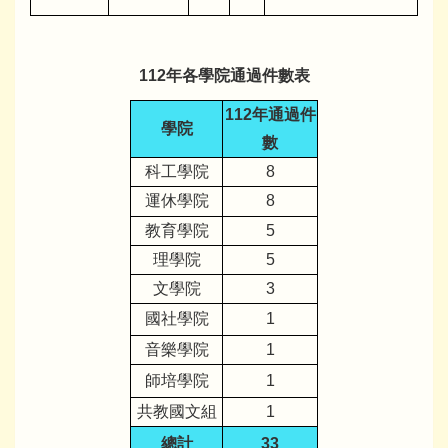
112年各學院通過件數表
112年通過件
學院
數
科工學院
8
運休學院
8
教育學院
5
理學院
5
文學院
3
國社學院
1
音樂學院
1
師培學院
1
共教國文組
1
總計
33