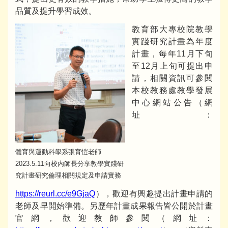
品質及提升學習成效。
教育部大專校院教學
實踐研究計畫為年度
計畫，每年11月下旬
至12月上旬可提出申
請，相關資訊可參閱
本校教務處教學發展
中心網站公告（網
址：
體育與運動科學系張育愷老師
2023.5.11向校內師長分享教學實踐研
究計畫研究倫理相關規定及申請實務
https://reurl.cc/e9GjaQ
），歡迎有興趣提出計畫申請的
老師及早開始準備。另歷年計畫成果報告皆公開於計畫
官網，歡迎教師參閱（網址：