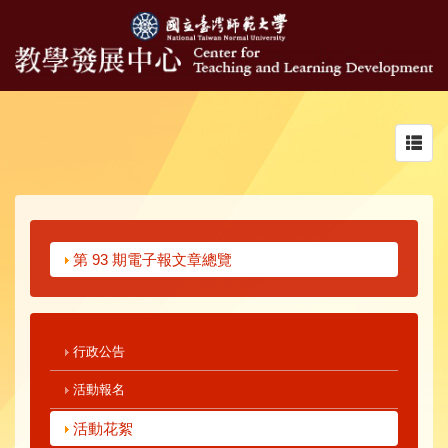
Toggl
navig
第 93 期電子報文章總覽
行政公告
活動報名
活動花絮