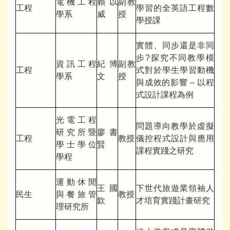
電機工程
賴以
副教
工程
學習的全英語工程數
學系
威
授
學授課
實體、同步還是非同
步?探究不同教學模
資訊工程
紀博
副教
工程
式對於學生學習動機
學系
文
授
與成效的影響 – 以程
式設計課程為例
光電工程
問題導向教學於虛擬
研究所暨
廖書
工程
教授
儀控程式設計與應用
學士學位
賢
課程實踐之研究
學程
運動休閒
王國
下世代旅遊業領袖人
民生
與餐旅管
教授
欽
才培育實踐計畫研究
理研究所