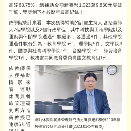
高達68.75%，總補助金額新臺幣1,023萬9,830元突破
千萬，雙雙創下本校歷年最高紀錄！
依學院統計來看，本次獲得補助的計畫主持人 含括臺師
大7個學院以及2個行政單位，其中科技與工程學院以及
運動與休閒學院通過件數最多，各通過8件，其他學院
通過件數分別為：教育學院5件、理學院5件、文學院3
件、國際與社會科學學院1件、音樂學院1件、師資培育
學院1件、教務處共同教育委員會國文教育組1件。
依教師個
人獲補助
情形來
看，運動
休閒與餐
旅管理研
究所方進
義教授已
運動休閒與餐旅管理研究所方進義老師榮獲110年度
連續6年通
教學實踐研究績優計畫(2023.01公布得獎)