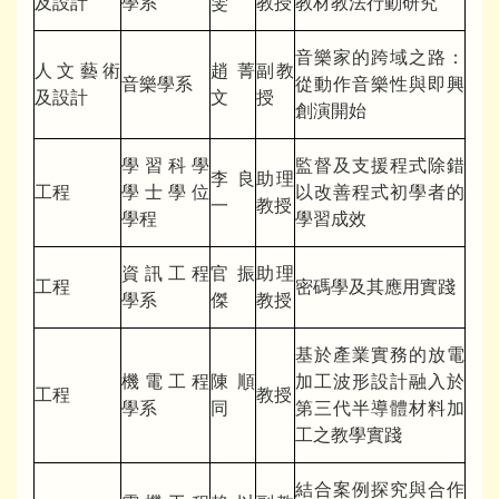
及設計
學系
雯
教授
教材教法行動研究
音樂家的跨域之路：
人文藝術
趙菁
副教
音樂學系
從動作音樂性與即興
及設計
文
授
創演開始
學習科學
監督及支援程式除錯
李良
助理
工程
學士學位
以改善程式初學者的
一
教授
學程
學習成效
資訊工程
官振
助理
工程
密碼學及其應用實踐
學系
傑
教授
基於產業實務的放電
機電工程
陳順
加工波形設計融入於
工程
教授
學系
同
第三代半導體材料加
工之教學實踐
結合案例探究與合作