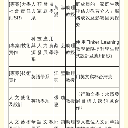
[專案]大學
人類發展
庭成員的「家庭生活
黃淑
助理
社會責任
與家庭學
評估與教育介入」服
滿
教授
(USR)
系
務成效及影響因素探
究
科技應用
使用Tinker Learning
[專案]技術
與人力資
蔡芸
助理
教學策略提升學生程
實作
源發展學
琤
教授
式設計及應用能力
系
[專案]技術
江璧
助理
英語學系
用英文寫杯台灣茶
實作
羽
教授
〈行動文學：永續發
人文藝術
張瓊
英語學系
教授
展目標與跨領域合
及設計
惠
作〉
人文藝術
華語文教
邱詩
助理
導入數位人文到華語