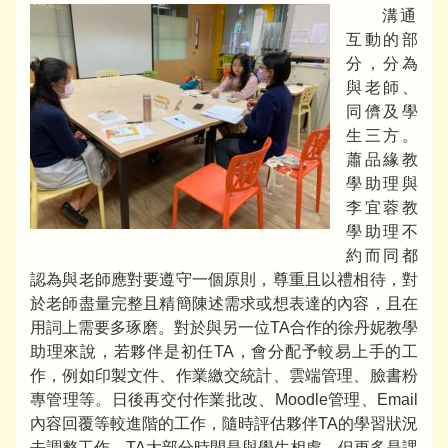
溝通
互動的部
分，分為
與老師、
同儕及學
生三方。
蕭品緣教
學助理與
李宜蓉教
學助理不
約而同都
認為與老師應對要遵守一個原則，尊重且以禮相待，對
於老師盡量完整且精簡陳述需求或想表達的內容，且在
用詞上需要多琢磨。對於與另一位TA合作的徐丹妮教學
助理來說，若夥伴是初任TA，會分配予較易上手的工
作，例如印製文件、作業繳交統計、雲端管理、臉書粉
專管理等。日後再交付作業批改、Moodle管理、Email
內容回覆等較進階的工作，隨時評估夥伴TA的學習狀況
去調整工作。TA大部分時間是與學生相處，但更多是課