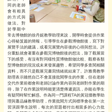
同的老師
會有相異
的方式與
做法。對
於學期中
常去博物館的徐丹妮教學助理來說，開學時會提供作業
心得秘笈篇的簡報，引導學生在參觀博物館後，寫下對
展覽手法的建議，或看完展覽內容後的心得與想法。評
分重點就會著重在參觀完博物館後的想法，除了觀展當
下的感受，有沒有對同樣性質博物館做比較、觀察各類
型博物館的現況或未來發展趨勢，希望同學多查閱相關
資料，而不只是觀展完書寫情緒就結束了。許雅喬教學
助理表示雖然自己不會直接批閱學生的作業，但在老師
交代作業前都會和老師討論作業內容與老師對作業的期
待，除了在作業說明時能更清楚傳遞資訊，亦能在學生
有疑問時幫忙解惑。作為同一門課程TA的黃冠傑教學助
理與蕭品緣教學助理，作業批閱方式與標準會在第一次
習演跟學生說明，每次的習題都付出相當多的心力批