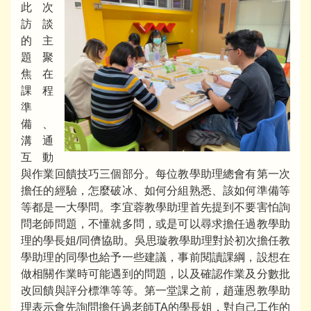
此次
訪談
的主
題聚
焦在
課程
準
備、
溝通
互動
與作業回饋技巧三個部分。每位教學助理總會有第一次
擔任的經驗，怎麼破冰、如何分組熟悉、該如何準備等
等都是一大學問。李宜蓉教學助理首先提到不要害怕詢
問老師問題，不懂就多問，或是可以尋求擔任過教學助
理的學長姐/同儕協助。吳思璇教學助理對於初次擔任教
學助理的同學也給予一些建議，事前閱讀課綱，設想在
做相關作業時可能遇到的問題，以及確認作業及分數批
改回饋與評分標準等等。第一堂課之前，趙蓮恩教學助
理表示會先詢問擔任過老師TA的學長姐，對自己工作的