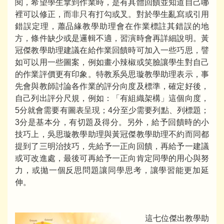
閱，希望學生拿到作業時，是有具體回饋並知道自己哪
裡可以修正，而非只有打勾或叉。對於學生亂寫或引用
錯誤定理，蕭品緣教學助理會在作業標註其錯誤的地
方，條件缺少或是邏輯不適，習演時會再詳細說明。黃
冠傑教學助理建議在給作業回饋時可加入一些巧思，譬
如可以用一些圖案，例如畫小辣椒或笑臉讓學生對自己
的作業評價更有印象。特教系吳思璇教學助理表示，事
先會與教師討論各作業的評分向度及標準，確定好後，
自己列出評分尺規，例如：「有組織架構」這個向度，
5分就會需要有圖表呈現；4分至少需要列點、列標題；
3分是基本分，有切題及得分。另外，給予回饋時的小
技巧上，吳思璇教學助理與黃冠傑教學助理不約而同都
提到了三明治技巧，先給予一正向回饋，再給予一建議
或可改進處，最後可再給予一正向肯定同學的用心與努
力，或拋一個反思問題讓同學思考，讓學習能更加延
伸。
這七位傑出教學助