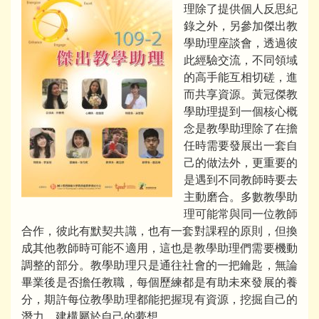
理除了提供個人反思紀
錄之外，另參加傑出教
學助理座談會，透過彼
此經驗交流，不同領域
的高手能互相切磋，進
而共享資源。黃冠傑教
學助理提到一個核心概
念是教學助理除了在擔
任時需要發展出一套自
己的做法外，更重要的
是遇到不同教師時要去
主動磨合。多數教學助
理可能常與同一位教師
合作，彼此有默契共識，也有一套對課程的原則，但換
成其他教師時可能不適用，這也是教學助理們需要機動
調整的部分。教學助理只是通往社會的一把鑰匙，無論
畢業後是否擔任教職，每個歷練都是有助未來發展的養
分，期許每位教學助理都能把握現有資源，挖掘自己的
潛力，建構屬於自己的夢想。