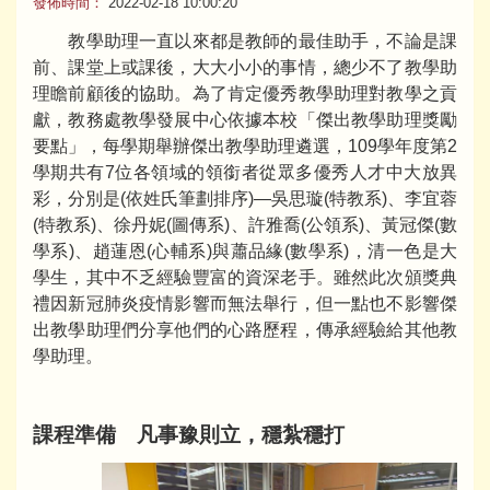
發佈時間：
2022-02-18 10:00:20
教學助理一直以來都是教師的最佳助手，不論是課
前、課堂上或課後，大大小小的事情，總少不了教學助
理瞻前顧後的協助。為了肯定優秀教學助理對教學之貢
獻，教務處教學發展中心依據本校「傑出教學助理獎勵
要點」，每學期舉辦傑出教學助理遴選，109學年度第2
學期共有7位各領域的領銜者從眾多優秀人才中大放異
彩，分別是(依姓氏筆劃排序)—吳思璇(特教系)、李宜蓉
(特教系)、徐丹妮(圖傳系)、許雅喬(公領系)、黃冠傑(數
學系)、趙蓮恩(心輔系)與蕭品緣(數學系)，清一色是大
學生，其中不乏經驗豐富的資深老手。雖然此次頒獎典
禮因新冠肺炎疫情影響而無法舉行，但一點也不影響傑
出教學助理們分享他們的心路歷程，傳承經驗給其他教
學助理。
課程準備
凡事豫則立，穩紮穩打