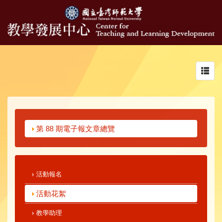
Toggl
navig
第 88 期電子報文章總覽
活動報名
活動花絮
教學助理