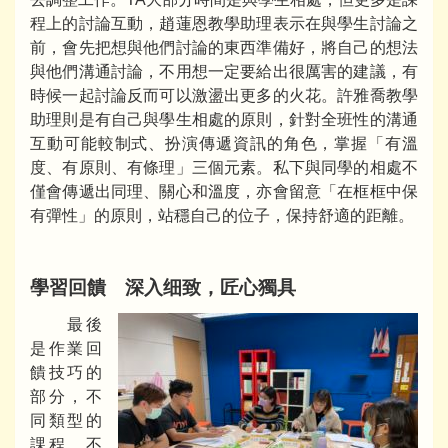
程上的討論互動，趙蓮恩教學助理表示在與學生討論之
前，會先把想與他們討論的東西準備好，將自己的想法
與他們溝通討論，不用想一定要給出很厲害的建議，有
時候一起討論反而可以激盪出更多的火花。許雅喬教學
助理則是有自己與學生相處的原則，針對全班性的溝通
互動可能較制式、扮演傳遞資訊的角色，掌握「有溫
度、有原則、有條理」三個元素。私下與同學的相處不
僅會傳遞出同理、關心和溫度，亦會留意「在框框中保
有彈性」的原則，站穩自己的位子，保持舒適的距離。
學習回饋
深入细致，匠心獨具
最後
是作業回
饋技巧的
部分，不
同類型的
課程、不