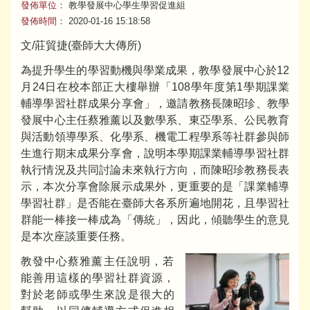
發佈單位：
教學發展中心學生學習促進組
發佈時間：
2020-01-16 15:18:58
文/莊貿捷(臺師大大傳所)
為提升學生的學習動機與學業成果，教學發展中心於12
月24日在校本部正大樓舉辦「108學年度第1學期課業
輔導學習社群成果分享會」，邀請教務長陳昭珍、教學
發展中心主任蔡雅薰以及數學系、東亞學系、公民教育
與活動領導學系、化學系、機電工程學系等社群參與師
生進行期末成果分享會，說明本學期課業輔導學習社群
執行情況及共同討論未來執行方向，而陳昭珍教務長表
示，本次分享會除展示成果外，更重要的是「課業輔導
學習社群」是否能在臺師大各系所遍地開花，且學習社
群能一棒接一棒成為「傳統」，因此，傾聽學生的意見
是本次座談重要任務。
教發中心蔡雅薰主任說明，若
能善用這樣的學習社群資源，
對於老師或學生來說是很大的