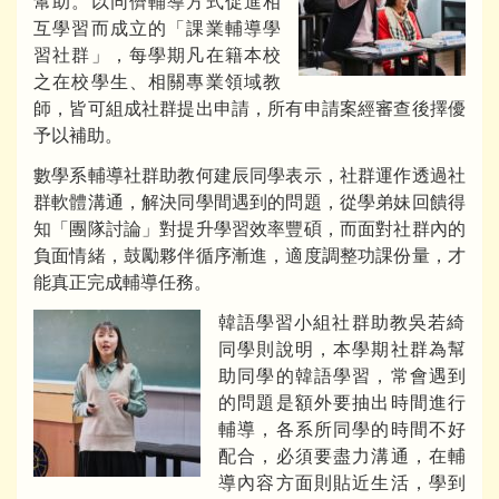
幫助。以同儕輔導方式促進相
互學習而成立的「課業輔導學
習社群」，每學期凡在籍本校
之在校學生、相關專業領域教
師，皆可組成社群提出申請，所有申請案經審查後擇優
予以補助。
數學系輔導社群助教何建辰同學表示，社群運作透過社
群軟體溝通，解決同學間遇到的問題，從學弟妹回饋得
知「團隊討論」對提升學習效率豐碩，而面對社群內的
負面情緒，鼓勵夥伴循序漸進，適度調整功課份量，才
能真正完成輔導任務。
韓語學習小組社群助教吳若綺
同學則說明，本學期社群為幫
助同學的韓語學習，常會遇到
的問題是額外要抽出時間進行
輔導，各系所同學的時間不好
配合，必須要盡力溝通，在輔
導內容方面則貼近生活，學到