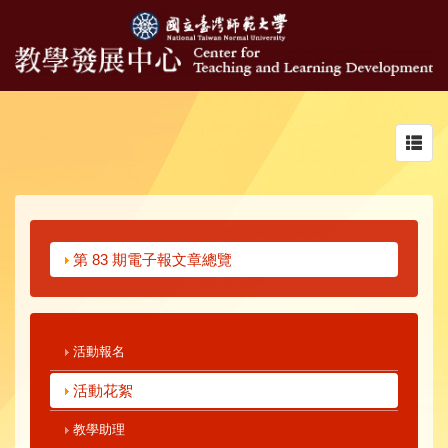
Toggl
navig
第 83 期電子報文章總覽
活動報名
活動花絮
教學助理