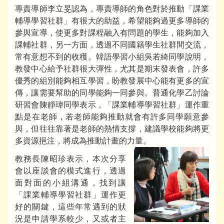
專責導師李立旻認為，專責導師的角色對於推動「課業
輔導學習社群」有很大的助益，希望能夠過更多導師的
參與宣導，使更多對課程融入有問題的學生，能夠加入
課輔社群，另一方面，透過不同國籍學生社群間交流，
常有意想不到的收穫。韓語學習小組吳若綺同學說明，
教發中心給予社群很大彈性，尤其是期末發表會，許多
優秀的組別能夠相互學習，盼教發展中心能有更多的宣
傳，讓需要幫助的同學能夠一同參與。普通化學乙討論
研習會陳靜瑋同學表示，「課業輔導學習社群」運作重
點是在老師，若老師能夠推動就會有許多同學願意參
與，但往往靠著是老師的熱情支撐，建議學校能夠將更
多資源挹注，將成為推動計畫的力量。
教務長陳昭珍表示，本次分享
會以座談會的模式進行，透過
面對面的小組溝通，找到讓
「課業輔導學習社群」運作更
好的關鍵，這些年常遇到的狀
況是申請學系較少，又或者主