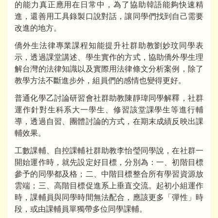
的能力真正應用在日常中，為了協助韓語能夠快速精
進，還善用工具錄製口說對話，讓同學們找到自己需要
改進的地方。
僑外生法律專業課程知能提升社群助教劉妙玟同學表
示，透過課堂講述、學生實作的方式，協助僑外學生理
解台灣的法律知識以及實際用法律條文分析案例，除了
教學方法不斷進步外，組員們的感情也變得更好。
普通化學乙討論研習會社群助教陳靜瑋同學解釋，社群
運作針對生科系大一學生、修習該堂課學生等進行輔
導，透過自習、團體討論的方式，在期末成績反映出課
輔效果。
工數課輔、自控課輔社群助教李怡瑩同學說，在社群一
開始運作時，就先設定好目標，分別為：一、初階目標
參予的同學都及格；二、中階目標整合所有學習資源放
雲端；三、高階目標促進系上垂直交流。起初小組運作
時，課輔員與同學時間無法配合，應該更多「彈性」時
段，或由課輔員單獨帶多位同學課輔。