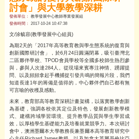
討會」與大學教學深耕
發佈單位：
教學發展中心教師專業發展組
發佈時間：
2017-10-24 10:47:38
文/涂毓容(教學發展中心組員)
為期2天的「2017年高等教育教與學生態系統的復育與
創新國際研討會」，於6月24日圓滿閉幕，吸引臺灣北
二區夥伴學校、TPOD會員學校等全國多校師生熱烈參
與，參與人次達284人。從現場來賓專注神情、踴躍提
問、以及頻頻拿起手機捕捉引發共鳴的簡報片段，我們
知道長達1年的籌備是值得的，中心夥伴們自己都有無
可言喻的收穫及感動。
未來，教育部高等教育深耕計畫架構，以落實教學創新
為基礎，強調各校依其定位及特色，發展創新教學模
式、建構跨域學習環境、提升教學品質與學生學習成
效，以厚植學生基礎能力及培養就業競爭力。本次研討
會中，澳洲墨爾本大學教務長兼墨爾本高等教育研究中
心主任Richard James教授，以及加拿大英屬哥倫比亞