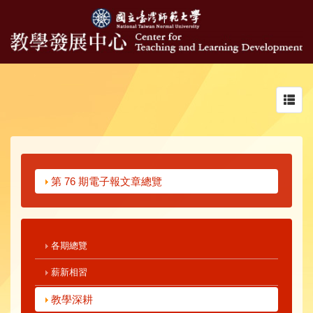
Toggl
navig
第 76 期電子報文章總覽
各期總覽
薪新相習
教學深耕