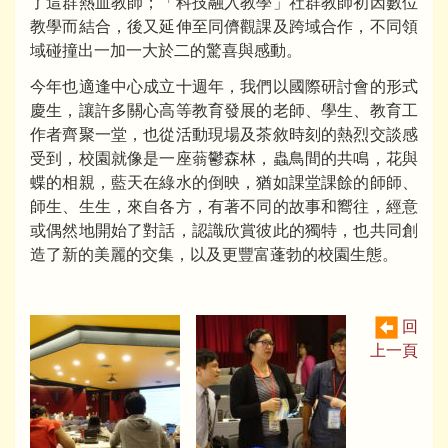
了這群熱血教師；「科技融入教學」社群教師初因數位
教學而結合，後又延伸至同儕觀課及跨域合作，不同領
域碰撞出一加一大於二的驚喜與感動。
今年也適逢中心成立十週年，我們以國際研討會的形式
慶生，讓許多關心高等教育發展的老師、學生、教育工
作者齊聚一堂，也從活動現場及茶敘時刻的熱烈交談感
受到，校園就像是一座蓊鬱森林，蟲鳥間的共鳴，花與
蝶的相親，藍天在綠水的倒映，猶如課堂課餘的師師、
師生、生生，來自各方，有著不同的故事和嚮往，經意
或偶然地開始了對話，認識欣賞彼此的獨特，也共同創
造了新的美麗的交集，以及更豐富蓬勃的校園生態。
回
上一頁