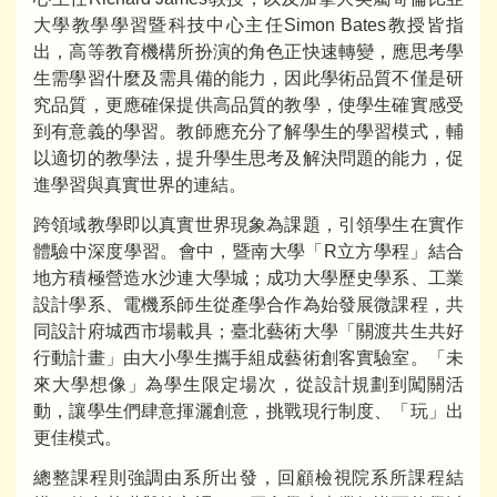
大學教學學習暨科技中心主任Simon Bates教授皆指
出，高等教育機構所扮演的角色正快速轉變，應思考學
生需學習什麼及需具備的能力，因此學術品質不僅是研
究品質，更應確保提供高品質的教學，使學生確實感受
到有意義的學習。教師應充分了解學生的學習模式，輔
以適切的教學法，提升學生思考及解決問題的能力，促
進學習與真實世界的連結。
跨領域教學即以真實世界現象為課題，引領學生在實作
體驗中深度學習。會中，暨南大學「R立方學程」結合
地方積極營造水沙連大學城；成功大學歷史學系、工業
設計學系、電機系師生從產學合作為始發展微課程，共
同設計府城西市場載具；臺北藝術大學「關渡共生共好
行動計畫」由大小學生攜手組成藝術創客實驗室。「未
來大學想像」為學生限定場次，從設計規劃到闖關活
動，讓學生們肆意揮灑創意，挑戰現行制度、「玩」出
更佳模式。
總整課程則強調由系所出發，回顧檢視院系所課程結