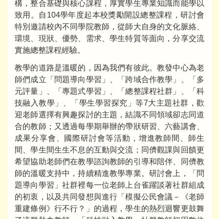
構，整合基礎與核心課程，厚實學生專業知識而能學以
致用。自104學年度起本校獎勵開設總整課程，研討會
特別邀請校內不同學院教師，從師大自身的文化脈絡、
環境、現狀、優勢、需求、學生特質等面向，分享交流
實施總整課程經驗。
教學的道路是溫暖的，因為我們有彼此。教發中心為老
師們成立「問題導向學習」、「跨域合作教學」、「多
元評量」、「專題式學習」、「總整課程社群」、「科
技融入教學」、「學生學習探究」等7大主題社群，歡
迎老師選擇有興趣探討的主題，結識不同領域卻志同道
合的教師；又透過每學期舉辦的帶狀研習、六藝講會、
成果分享會、國際研討會等活動，增進教師間、師生
間、學生間生生不息的互動與交流；同儕觀課與回饋更
希望協助老師們在教學諮詢教師的引導和陪伴、同儕教
師的溫暖支持中，持續精進教學專業。研討會上，「問
題導向學習」社群裡每一位老師上台雀躍談著社群組成
的初衷，以及共同發想與進行「模擬公民會議－《老師
重建條例》行不行？」的過程，學生的熱烈迴響更鼓舞