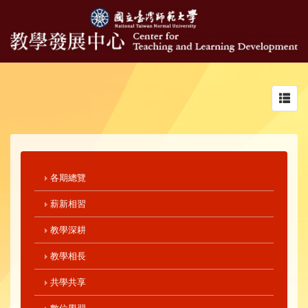
Toggl
navig
各期總覽
薪新相習
教學深耕
教學相長
共學共享