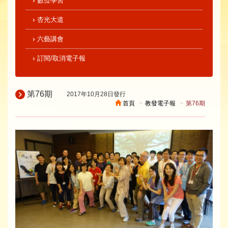
數位學習
杏光大道
六藝講會
訂閱/取消電子報
第76期
2017年10月28日發行
首頁
教發電子報
第76期