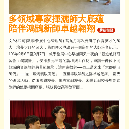
多領域專家揮灑師大底蘊
陪伴鴻鵠新師卓越翱翔
薪新相習
文/林亞蔚(教學發展中心管理師) 當九月再次走進了作育英才的師
大、培養大師的師大，我們便又見證另一個嶄新的大師培育紀元。
106年9月6日至9月7日，教學發展中心舉辦兩天一夜的「新進教師研
習會：鴻鵠營」，安排多元主題的論壇與工作坊，邀請十餘位不同
領域的資深教師將典範傳承，讓新進教師──也正是未來「大師的老
師們」──從「慕鴻鵠以高翔」，直至得以鴻鵠之姿卓越翔舞。 兩天
的研習活動，從張國恩校長、鄭志富副校長、宋曜廷副校長對新進
教師的勉勵揭開序幕。張校長從高等教育面...