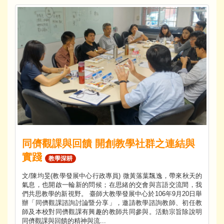
同儕觀課與回饋 開創教學社群之連結與
實踐
教學深耕
文/陳均旻(教學發展中心行政專員) 微黃落葉飄逸，帶來秋天的
氣息，也開啟一輪新的問候；在思緒的交會與言語交流間，我
們共思教學的新視野。 臺師大教學發展中心於106年9月20日舉
辦「同儕觀課諮詢討論暨分享」，邀請教學諮詢教師、初任教
師及本校對同儕觀課有興趣的教師共同參與。活動宗旨除說明
同儕觀課與回饋的精神與流...