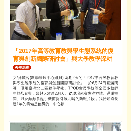
「2017年高等教育教與學生態系統的復
育與創新國際研討會」與大學教學深耕
教學深耕
文/涂毓容(教學發展中心組員) 為期2天的「2017年高等教育教
與學生態系統的復育與創新國際研討會」，於6月24日圓滿閉
幕，吸引臺灣北二區夥伴學校、TPOD會員學校等全國多校師
生熱烈參與，參與人次達284人。從現場來賓專注神情、踴躍提
問、以及頻頻拿起手機捕捉引發共鳴的簡報片段，我們知道長
達1年的籌備是值得的，中心夥...