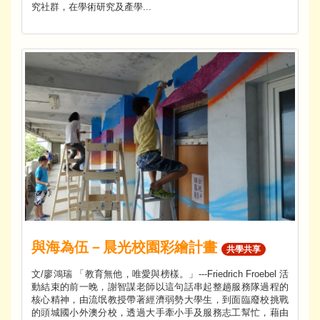
究社群，在學術研究及產學...
與海為伍－晨光校園彩繪計畫
共學共享
文/廖鴻瑞 「教育無他，唯愛與榜樣。」---Friedrich Froebel 活
動結束的前一晚，謝智謀老師以這句話串起整趟服務隊過程的
核心精神，由流氓教授帶著經濟弱勢大學生，到面臨廢校挑戰
的頭城國小外澳分校，透過大手牽小手及服務志工幫忙，藉由