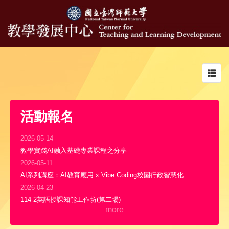
Toggl
navig
活動報名
2026-05-14
教學實踐AI融入基礎專業課程之分享
2026-05-11
AI系列講座：AI教育應用 x Vibe Coding校園行政智慧化
2026-04-23
114-2英語授課知能工作坊(第二場)
more