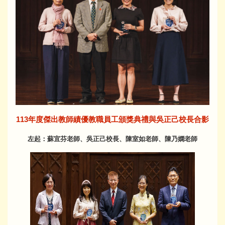
113年度傑出教師績優教職員工頒獎典禮與吳正己校長合影
左起：蘇宜芬老師、吳正己校長、陳室如老師、陳乃嫻老師