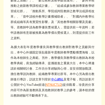
數後之加總）」、「數位教材及教學媒體運用」、「參與本校
推動之創新教學課程或計畫」、「組成或參加教師專業教學研
習或社群」、「推動系所、學院或跨院教師之教學法或課程改
革」、「曾申請校外教學計畫獲補助者」、「對國內外教學社
群或組織等具有實質性影響」及「其他教學相關影響及貢獻」
等。若教師申請為教學優良獎候選人，需提供前一年資料；若
申請教師有意願被推薦為教學傑出獎候選人，則需提供前三年
之資料。
為擴大表彰年度教學優良與教學傑出教師對教學之貢獻與付
出，本中心外牆固定張貼最新年度教師教學獎勵獲獎海報，以
作為本校師生之典範。另外，教學優良與教學傑出教師為本校
教學典範，肩負經驗傳承、提攜後進之重責大任，本中心將邀
請於相關研討會、工作坊分享經驗與心得，並安排開放觀課、
擔任教學諮詢教師、組織教學專業社群等。本中心另為傑出教
師進行專訪，訪談文章刊登於
中心網站
及電子報，而訪談影片
公開於中心YouTube頻道(
NTNUCTLD
)提供觀看，珍貴的分享
內容可作為新進教師及其他教師於教學上的參考，讓本校的傑
出教師經驗可不斷傳承下去。