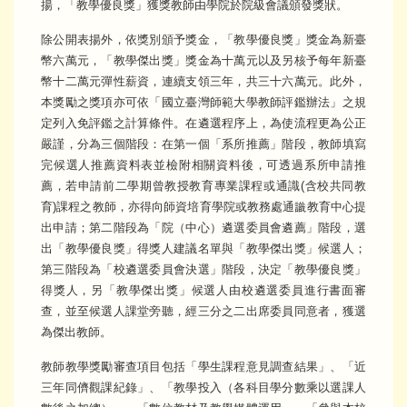
揚，「教學優良獎」獲獎教師由學院於院級會議頒發獎狀。
除公開表揚外，依獎別頒予獎金，「教學優良獎」獎金為新臺
幣六萬元，「教學傑出獎」獎金為十萬元以及另核予每年新臺
幣十二萬元彈性薪資，連續支領三年，共三十六萬元。此外，
本獎勵之獎項亦可依「國立臺灣師範大學教師評鑑辦法」之規
定列入免評鑑之計算條件。在遴選程序上，為使流程更為公正
嚴謹，分為三個階段：在第一個「系所推薦」階段，教師填寫
完候選人推薦資料表並檢附相關資料後，可透過系所申請推
薦，若申請前二學期曾教授教育專業課程或通識(含校共同教
育)課程之教師，亦得向師資培育學院或教務處通識教育中心提
出申請；第二階段為「院（中心）遴選委員會遴薦」階段，選
出「教學優良獎」得獎人建議名單與「教學傑出獎」候選人；
第三階段為「校遴選委員會決選」階段，決定「教學優良獎」
得獎人，另「教學傑出獎」候選人由校遴選委員進行書面審
查，並至候選人課堂旁聽，經三分之二出席委員同意者，獲選
為傑出教師。
教師教學獎勵審查項目包括「學生課程意見調查結果」、「近
三年同儕觀課紀錄」、「教學投入（各科目學分數乘以選課人