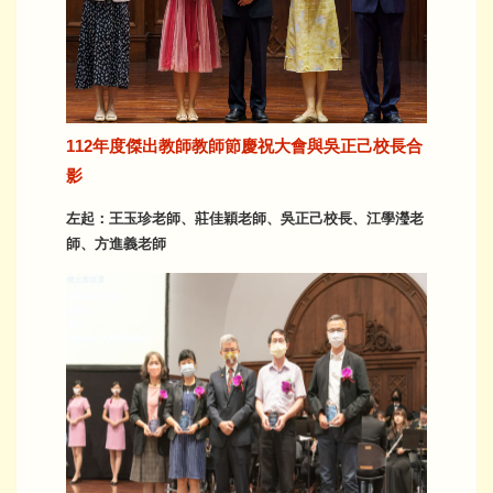
112年度傑出教師教師節慶祝大會與吳正己校長合
影
左起：王玉珍老師、莊佳穎老師、吳正己校長、江學瀅老
師、方進義老師