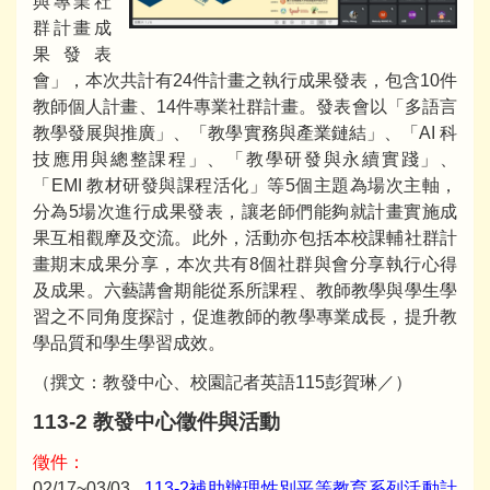
與專業社
群計畫成
果發表
會」，本次共計有24件計畫之執行成果發表，包含10件
教師個人計畫、14件專業社群計畫。發表會以「多語言
教學發展與推廣」、「教學實務與產業鏈結」、「AI 科
技應用與總整課程」、「教學研發與永續實踐」、
「EMI 教材研發與課程活化」等5個主題為場次主軸，
分為5場次進行成果發表，讓老師們能夠就計畫實施成
果互相觀摩及交流。此外，活動亦包括本校課輔社群計
畫期末成果分享，本次共有8個社群與會分享執行心得
及成果。六藝講會期能從系所課程、教師教學與學生學
習之不同角度探討，促進教師的教學專業成長，提升教
學品質和學生學習成效。
（撰文：教發中心、校園記者英語115彭賀琳／）
113-2 教發中心徵件與活動
徵件：
02/17~03/03
113-2補助辦理性別平等教育系列活動計