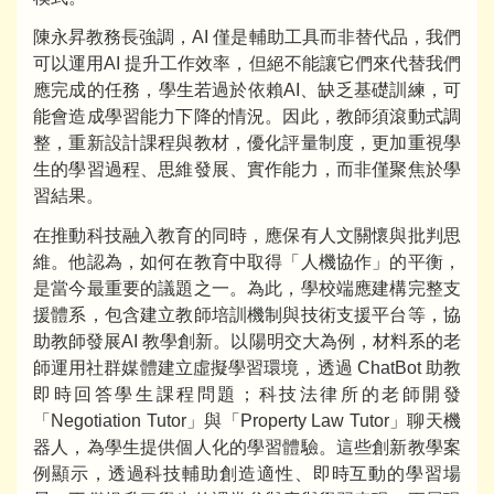
陳永昇教務長強調，AI 僅是輔助工具而非替代品，我們
可以運用AI 提升工作效率，但絕不能讓它們來代替我們
應完成的任務，學生若過於依賴AI、缺乏基礎訓練，可
能會造成學習能力下降的情況。因此，教師須滾動式調
整，重新設計課程與教材，優化評量制度，更加重視學
生的學習過程、思維發展、實作能力，而非僅聚焦於學
習結果。
在推動科技融入教育的同時，應保有人文關懷與批判思
維。他認為，如何在教育中取得「人機協作」的平衡，
是當今最重要的議題之一。為此，學校端應建構完整支
援體系，包含建立教師培訓機制與技術支援平台等，協
助教師發展AI 教學創新。以陽明交大為例，材料系的老
師運用社群媒體建立虛擬學習環境，透過 ChatBot 助教
即時回答學生課程問題；科技法律所的老師開發
「Negotiation Tutor」與「Property Law Tutor」聊天機
器人，為學生提供個人化的學習體驗。這些創新教學案
例顯示，透過科技輔助創造適性、即時互動的學習場