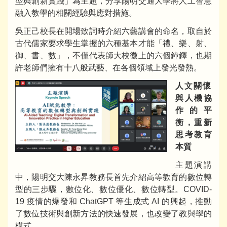
型與創新實踐」為主題，分享陽明交通大學將人工智慧
融入教學的相關經驗與應對措施。
吳正己校長在開場致詞時介紹六藝講會的命名，取自於
古代儒家要求學生掌握的六種基本才能「禮、樂、射、
御、書、數」，不僅代表師大校徽上的六個鐘鐸，也期
許老師們擁有十八般武藝、在各個領域上發光發熱。
人文關懷
與人機協
作的平
衡，重新
思考教育
本質
主題演講
中，陽明交大陳永昇教務長首先介紹高等教育的數位轉
型的三步驟，數位化、數位優化、數位轉型。COVID-
19 疫情的爆發和 ChatGPT 等生成式 AI 的興起，推動
了數位技術與創新方法的快速發展，也改變了教與學的
模式。