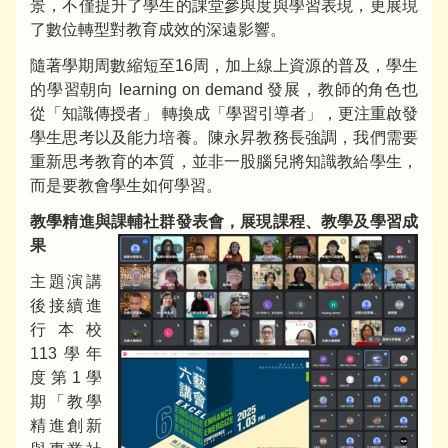
景，不僅提升了學生的課堂參與度與學習表現，更展現
了數位轉型對教育成效的深遠影響。
隨著學期周數縮短至16周，加上線上資源的普及，學生
的學習朝向 learning on demand 發展，教師的角色也
從「知識傳授者」 轉換成「學習引導者」，更注重啟發
學生思考以及能力培養。陳永昇教務長強調，我們需要
重新思考教育的本質，並非一股腦兒將知識教給學生，
而是要教會學生如何學習。
教學精進與課輔社群發表會，展現課程、教學及學習成
果
主題演講
後接續進
行本校
113學年
度第1學
期「教學
精進創新