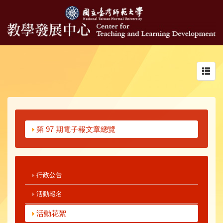
Toggl
navig
第 97 期電子報文章總覽
行政公告
活動報名
活動花絮