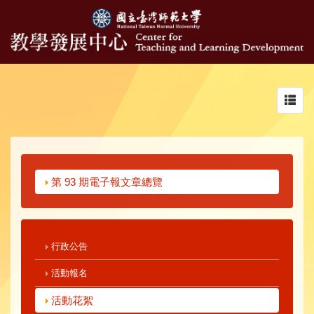
Toggl
navig
第 93 期電子報文章總覽
行政公告
活動報名
活動花絮