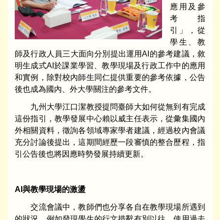
應用及參
考指
引」，從
學生、教
師及行政人員三大面向分別提出運用AI的參考建議，敘
明生成式AI於課業學習、教學現場及行政工作中的應用
和實例，除對校內師生同仁提供重要的參考依據，公告
後也成為國內、外大學關注的參考文件。
九州大學江口潔教授提問臺師大如何從無到有完成
這份指引，教學發展中心賴以威主任表示，從彙集國內
外相關資料，徵詢各領域專家學者建議，經過校內會議
充分討論後提出，這期間經歷一段審慎的整合歷程，指
引公告後也將因應時勢發展持續更新。
AI
與教學現場的激盪
交流會議中，教師們也分享各自在教學現場所遇到
的狀況，例如發現學生的行文措辭有別以往，使用過去