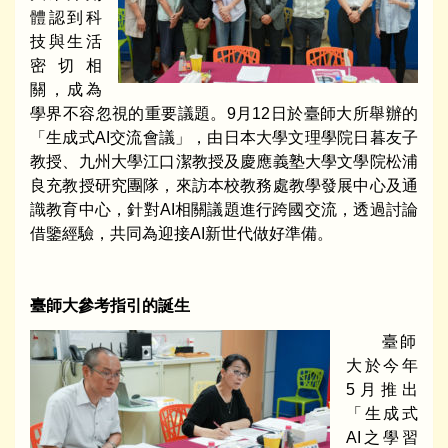
體認到科
技與生活
密切相
關，成為
學界不容忽視的重要議題。9月12日於臺師大所舉辦的
「生成式AI交流會議」，由日本大學文理學院日暮友子
教授、九州大學江口潔教授及慶應義塾大學文學院松浦
良充教授研究團隊，來訪本校教務處教學發展中心及通
識教育中心，針對AI相關議題進行跨國交流，透過討論
借鑒經驗，共同為迎接AI新世代做好準備。
臺師大參考指引的誕生
臺師
大於今年
5月推出
「生成式
AI之學習