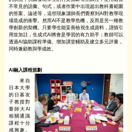
不常見的語彙、句式，或者作業中出現超出教科書範圍
的答案、論述等，這些現象讓師長們覺察到AI對教學現
場造成的衝擊。然而AI不是教學危機，反而是另一種教
學創新的契機。只要學生能妥善檢視生成資料，謹慎引
用並加註，生成式AI將會是學習的有力助手；教師可以
透過AI協助課程準備、增加課堂輔助及建立多元評量，
同時兼顧教與學成效。
AI
融入課程規劃
來自
日本大學
的日暮友
子教授對
臺師大AI
相關通識
課程十分
感興趣。