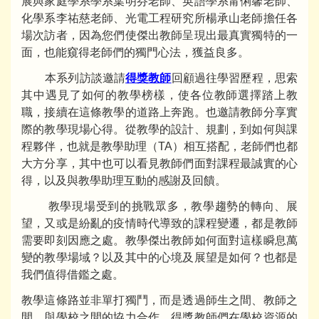
展與家庭學系學系葉明芬老師、英語學系甯俐馨老師、
化學系李祐慈老師、光電工程研究所楊承山老師擔任各
場次訪者，因為您們使傑出教師呈現出最真實獨特的一
面，也能窺得老師們的獨門心法，獲益良多。
本系列訪談邀請
得獎教師
回顧過往學習歷程，思索
其中遇見了如何的教學榜樣，使各位教師選擇踏上教
職，接續在這條教學的道路上奔跑。也邀請教師分享實
際的教學現場心得。從教學的設計、規劃，到如何與課
程夥伴，也就是教學助理（TA）相互搭配，老師們也都
大方分享，其中也可以看見教師們面對課程最誠實的心
得，以及與教學助理互動的感謝及回饋。
教學現場受到的挑戰眾多，教學趨勢的轉向、展
望，又或是紛亂的疫情時代導致的課程變遷，都是教師
需要即刻因應之處。教學傑出教師如何面對這樣瞬息萬
變的教學場域？以及其中的心境及展望是如何？也都是
我們值得借鑑之處。
教學這條路並非單打獨鬥，而是透過師生之間、教師之
間、與學校之間的協力合作。得獎教師們在學校資源的