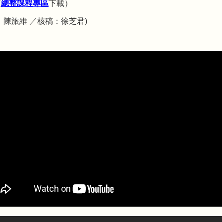
至
總整課程專區
下載）
：陳旅維 ／核稿：徐芝君)