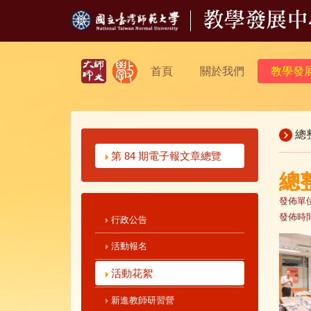
首頁
關於我們
教學發
總
第 84 期電子報文章總覽
總
發佈單
發佈時
行政公告
活動報名
活動花絮
新進教師研習營