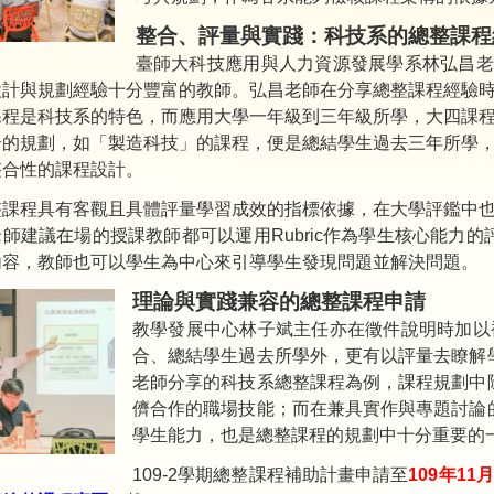
整合、評量與實踐：科技系的總整課程
臺師大科技應用與人力資源發展學系林弘昌老
設計與規劃經驗十分豐富的教師。弘昌老師在分享總整課程經驗
課程是科技系的特色，而應用大學一年級到三年級所學，大四課
合的規劃，如「製造科技」的課程，便是總結學生過去三年所學
整合性的課程設計。
整課程具有客觀且具體評量學習成效的指標依據，在大學評鑑中
師建議在場的授課教師都可以運用Rubric作為學生核心能力
內容，教師也可以學生為中心來引導學生發現問題並解決問題。
理論與實踐兼容的總整課程申請
教學發展中心林子斌主任亦在徵件說明時加以補
合、總結學生過去所學外，更有以評量去瞭解
老師分享的科技系總整課程為例，課程規劃中
儕合作的職場技能；而在兼具實作與專題討論
學生能力，也是總整課程的規劃中十分重要的
109-2學期總整課程補助計畫申請至
109年11