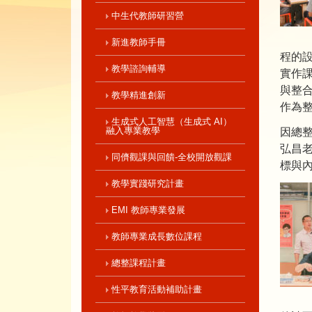
中生代教師研習營
新進教師手冊
程的
教學諮詢輔導
實作
與整
教學精進創新
作為
生成式人工智慧（生成式 AI）
融入專業教學
因總
弘昌老
同儕觀課與回饋-全校開放觀課
標與
教學實踐研究計畫
EMI 教師專業發展
教師專業成長數位課程
總整課程計畫
性平教育活動補助計畫