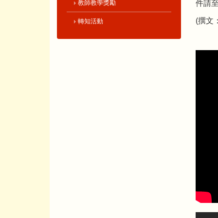
教師教學獎勵
件請
(撰文
轉知活動