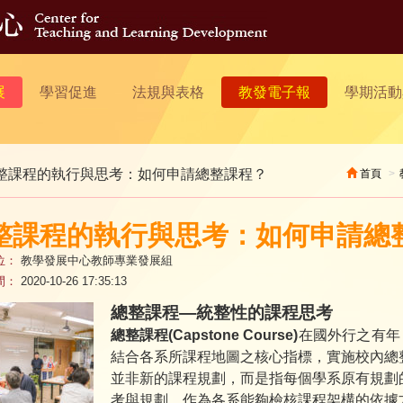
展
學習促進
法規與表格
教發電子報
學期活動
整課程的執行與思考：如何申請總整課程？
首頁
整課程的執行與思考：如何申請總
位：
教學發展中心教師專業發展組
間：
2020-10-26 17:35:13
總整課程—統整性的課程思考
總整課程(Capstone Course)
在國外行之有年
結合各系所課程地圖之核心指標，實施校內總
並非新的課程規劃，而是指每個學系原有規劃
考與規劃，作為各系能夠檢核課程架構的依據