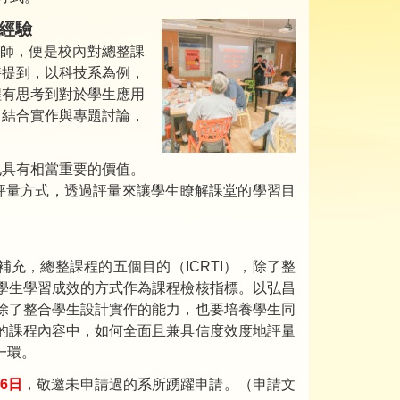
經驗
師，便是校內對總整課
時提到，以科技系為例，
程有思考到對於學生應用
，結合實作與專題討論，
也具有相當重要的價值。
的評量方式，透過評量來讓學生瞭解課堂的學習目
充，總整課程的五個目的（ICRTI），除了整
學生學習成效的方式作為課程檢核指標。以弘昌
除了整合學生設計實作的能力，也要培養學生同
的課程內容中，如何全面且兼具信度效度地評量
一環。
月6日
，敬邀未申請過的系所踴躍申請。（申請文