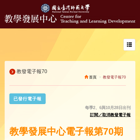
Toggl
navig
教發電子報70
首頁
教發電子報70
已發行電子報
每季2、6與10月28日出刊
訂閱／取消教發電子報
教學發展中心電子報第70期