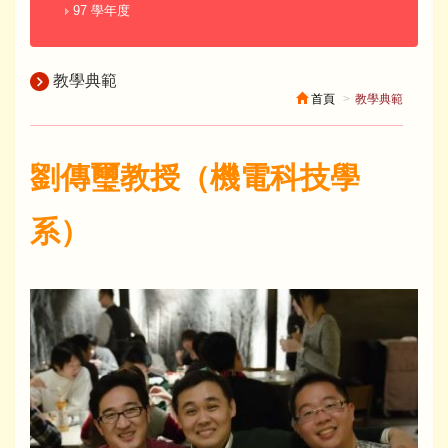
97 學年度
教學典範
首頁
教學典範
劉傳璽教授（機電科技學
系）