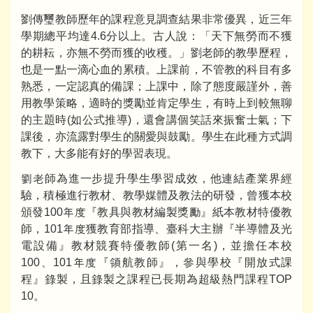
劉傳璽教師歷年的課程意見調查結果非常優異，近三年
學期總平均達4.6分以上。古人說：「天下無勞而不獲
的耕耘，亦無不勞而獲的收穫。」劉老師的教學歷程，
也是一點一滴心血的累積。上課前，不管教的科目有多
熟悉，一定認真的備課；上課中，除了態度嚴謹外，善
用教學策略，適時的獎勵並肯定學生，有時上到較無聊
的主題時(如公式推導)，還會講個笑話來振奮士氣；下
課後，亦流露對學生的關愛與鼓勵。學生在此種方式調
教下，大多能有好的學習表現。
劉老師為進一步提升學生學習成效，他連結產業界經
驗，積極進行教材、教學媒體及教法的研發，曾獲本校
頒發100年度『教具與教材編製獎勵』紙本教材特優教
師，101年度獲教育部指導、臺科大主辦『半導體及光
電設備』教材競賽特優教師(第一名)，並擔任本校
100、101年度『領航教師』，參與學校『開放式課
程』錄製，且錄製之課程已長期為超級熱門課程TOP
10。