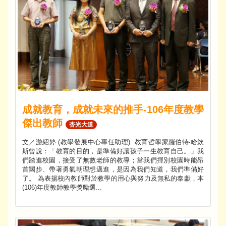
成就教育，成就未來的推手-106年度教學
傑出教師
杏光大道
文／游紹婷 (教學發展中心專任助理) 教育哲學家羅伯特‧哈欽
斯曾說：「教育的目的，是準備好讓孩子一生教育自己。」我
們踏進校園，接受了無數老師的教導；當我們揮別校園時能昂
首闊步、帶著勇氣朝理想邁進，是因為我們知道，我們準備好
了。 為表揚校內教師對於教學的用心與努力及無私的奉獻，本
(106)年度教師教學獎勵選...