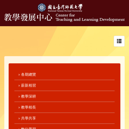
Toggl
navig
各期總覽
薪新相習
教學深耕
教學相長
共學共享