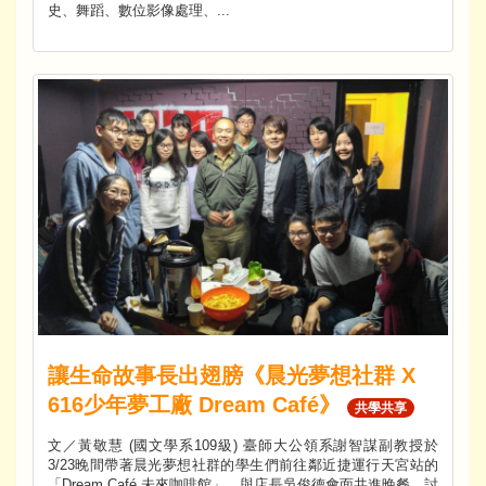
史、舞蹈、數位影像處理、...
讓生命故事長出翅膀《晨光夢想社群 X
616少年夢工廠 Dream Café》
共學共享
文／黃敬慧 (國文學系109級) 臺師大公領系謝智謀副教授於
3/23晚間帶著晨光夢想社群的學生們前往鄰近捷運行天宮站的
「Dream Café 未來咖啡館」，與店長吳俊德會面共進晚餐，討