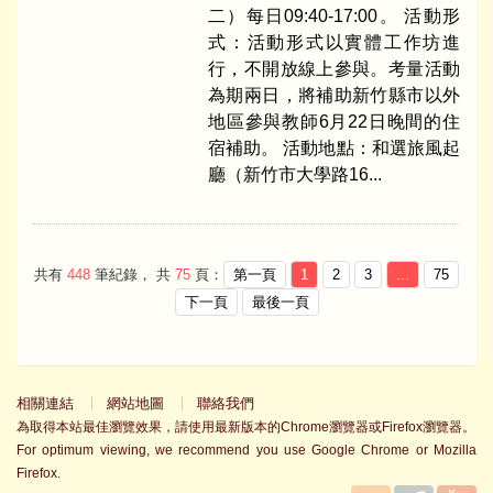
二）每日09:40-17:00。 活動形
式：活動形式以實體工作坊進
行，不開放線上參與。考量活動
為期兩日，將補助新竹縣市以外
地區參與教師6月22日晚間的住
宿補助。 活動地點：和選旅風起
廳（新竹市大學路16...
共有
448
筆紀錄， 共
75
頁：
第一頁
1
2
3
...
75
下一頁
最後一頁
相關連結
網站地圖
聯絡我們
為取得本站最佳瀏覽效果，請使用最新版本的Chrome瀏覽器或Firefox瀏覽器。
For optimum viewing, we recommend you use Google Chrome or Mozilla
Firefox.