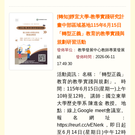
​[轉知]靜宜大學-教學實踐研究計
畫中部區域基地115年6月15日
「轉型正義」教育的教學實踐與
規劃研習活動
發佈單位：
教學發展中心教師專業發展
組
發佈時間：
2026-06-11
17:49:30
活動資訊： 名稱：「轉型正義」
教育的教學實踐與規劃」。 時
間：115年6月15日(星期一)上午
10時至12時。 講師：國立東華
大學歷史學系 陳進金 教授。 地
點：線上Google meet會議室。
報名網址：
https://reurl.cc/vENerk，即日起
至6月14日(星期日)中午12時