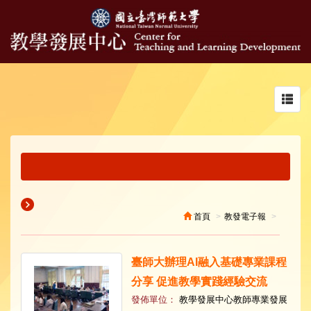
Toggl
navig
首頁
教發電子報
臺師大辦理AI融入基礎專業課程
分享 促進教學實踐經驗交流
發佈單位：
教學發展中心教師專業發展