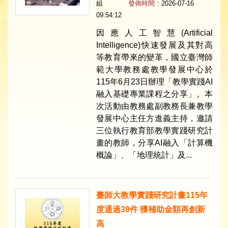
組
發佈時間：
2026-07-16
09:54:12
因應人工智慧(Artificial
Intelligence)快速發展及其對高
等教育帶來的變革，國立臺灣師
範大學教務處教學發展中心於
115年6月23日辦理「教學實踐AI
融入基礎專業課程之分享」。本
次活動由教務處副教務長兼教學
發展中心主任方進義主持，邀請
三位執行教育部教學實踐研究計
畫的教師，分享AI融入「計算機
概論」、「地理統計」及...
臺師大教學實踐研究計畫115年
度通過39件 獲補助金額再創新
高