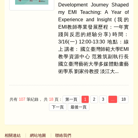
Development Journey Shaped
my EMI Teaching: A Year of
Experience and Insight (我的
EMI教師專業發展歷程：一年實
踐與反思的經驗分享) 時間：
3/16(一) 12:00-13:30 地點：線
上 講者： 國立臺灣師範大學EMI
教學資源中心 范雅筑副執行長
國立臺灣藝術大學多媒體動畫藝
術學系 劉家伶教授 淡江大...
共有
107
筆紀錄， 共
18
頁：
第一頁
1
2
3
...
18
下一頁
最後一頁
相關連結
網站地圖
聯絡我們