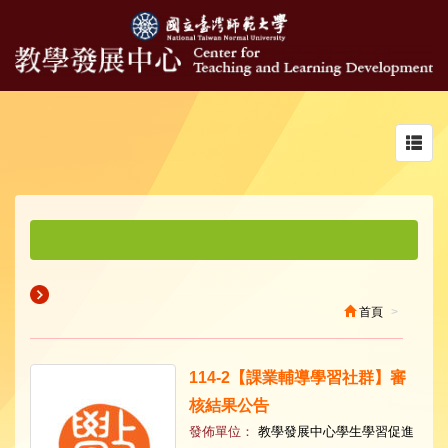
Toggl
navig
首頁
114-2【課業輔導學習社群】審
核結果公告
發佈單位：
教學發展中心學生學習促進