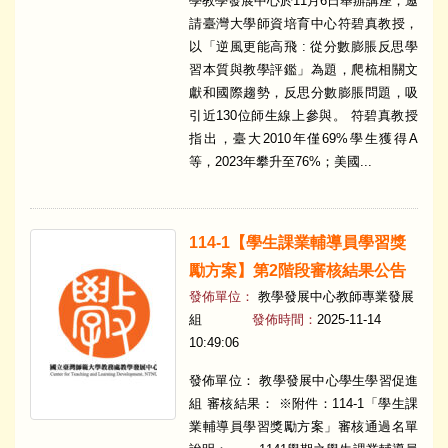
學教學發展中心於11月6日舉辦講座，邀
請臺灣大學師資培育中心符碧真教授，
以「逆風更能高飛 : 從分數膨脹反思學
習本質與教學評鑑」為題，爬梳相關文
獻和國際趨勢，反思分數膨脹問題，吸
引近130位師生線上參與。 符碧真教授
指出，臺大2010年僅69%學生獲得A
等，2023年攀升至76%；美國...
114-1【學生課業輔導員學習獎
勵方案】第2階段審核結果公告
發佈單位：
教學發展中心教師專業發展
組
發佈時間：
2025-11-14
10:49:06
發佈單位： 教學發展中心學生學習促進
組 審核結果： ※附件：114-1「學生課
業輔導員學習獎勵方案」審核通過名單