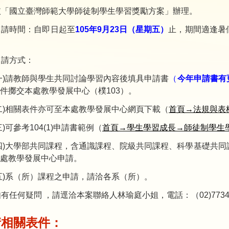
依「國立臺灣師範大學師徒制學生學習獎勵方案」辦理。
申請時間：自即日起至
105年9月23日（星期五）
止，期間適逢暑
申請方式：
一)請教師與學生共同討論學習內容後填具申請書
（
今年申請書有
件擲交本處教學發展中心（樸103）。
二)相關表件亦可至本處教學發展中心網頁下載（
首頁→法規與表
三)可參考104(1)申請書範例（
首頁→學生學習成長→師徒制學生
四)大學部共同課程，含通識課程、院級共同課程、科學基礎共
處教學發展中心申請。
五)系（所）課程之申請，請洽各系（所）。
有任何疑問 ，請逕洽本案聯絡人林瑜庭小姐，電話：（02)7734-1887，電
請相關表件：