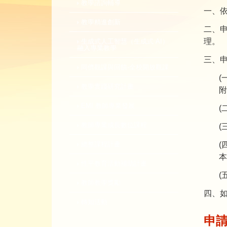
教學諮詢輔導
一、
教學精進創新
二、
理。
生成式人工智慧（生成式 AI）
融入專業教學
三、
同儕觀課與回饋-全校開放觀課
(
教學實踐研究計畫
附
EMI 教師專業發展
(
教師專業成長數位課程
(
(
總整課程計畫
本
性平教育活動補助計畫
(
教師教學獎勵
四、如
轉知活動
申