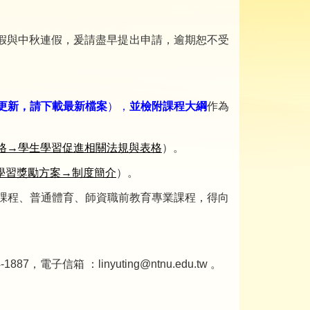
假與中秋連假，爰請盡早提出申請，逾期恕不受
更新，請下載最新檔案
），
並檢附課程大綱
作為
格→學生學習促進相關法規與表格
）。
學習獎勵方案→制度簡介
）。
同課程、普通體育、師資職前教育專業課程，得向
子信箱 ：linyuting@ntnu.edu.tw 。