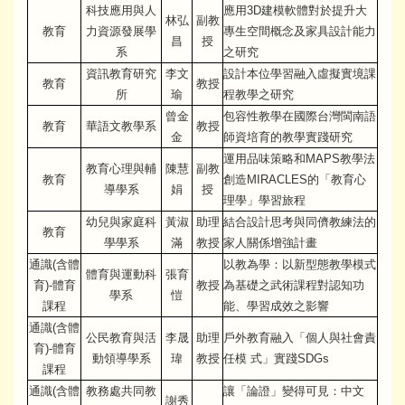
科技應用與人
應用3D建模軟體對於提升大
林弘
副教
教育
力資源發展學
專生空間概念及家具設計能力
昌
授
系
之研究
資訊教育研究
李文
設計本位學習融入虛擬實境課
教育
教授
所
瑜
程教學之研究
曾金
包容性教學在國際台灣閩南語
教育
華語文教學系
教授
金
師資培育的教學實踐研究
運用品味策略和MAPS教學法
教育心理與輔
陳慧
副教
教育
創造MIRACLES的「教育心
導學系
娟
授
理學」學習旅程
幼兒與家庭科
黃淑
助理
結合設計思考與同儕教練法的
教育
學學系
滿
教授
家人關係增強計畫
通識(含體
以教為學：以新型態教學模式
體育與運動科
張育
育)-體育
教授
為基礎之武術課程對認知功
學系
愷
課程
能、學習成效之影響
通識(含體
公民教育與活
李晟
助理
戶外教育融入「個人與社會責
育)-體育
動領導學系
瑋
教授
任模 式」實踐SDGs
課程
通識(含體
教務處共同教
讓「論證」變得可見：中文
謝秀