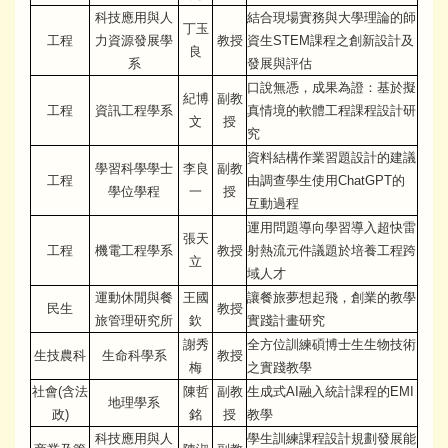
科技應用與人
結合現場實務與大學理論的師
丁玉
工程
力資源發展學
教授
資生STEM課程之創新設計及
良
系
發展與評估
口說無憑，成果為證：基於擬
紀博
副教
工程
資訊工程學系
真情境的軟體工程課程設計研
文
授
究
資料結構作業習題設計的建議
學習科學學士
李良
副教
工程
由調查學生使用ChatGPT的
學位學程
一
授
互動過程
運用問題導向學習導入超快雷
張天
工程
機電工程學系
教授
射熱流元件議題於培養工程跨
立
域人才
運動休閒與餐
王國
讓餐旅夢想起飛，創業的教學
民生
教授
旅管理研究所
欽
實踐計畫研究
謝秀
全方位訓練碩博士生生物技術
生技農科
生命科學系
教授
梅
之實踐教學
社會(含法
陳哲
副教
生成式AI融入統計課程的EMI
地理學系
政)
銘
授
教學
科技應用與人
學生訓練課程設計規劃發展能