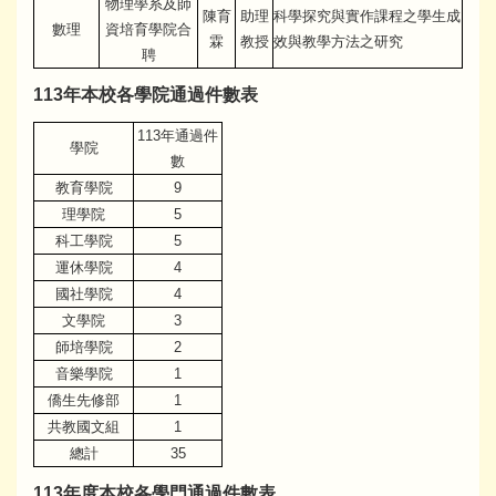
物理學系及師
陳育
助理
科學探究與實作課程之學生成
數理
資培育學院合
霖
教授
效與教學方法之研究
聘
113年本校各學院通過件數表
113年通過件
學院
數
教育學院
9
理學院
5
科工學院
5
運休學院
4
國社學院
4
文學院
3
師培學院
2
音樂學院
1
僑生先修部
1
共教國文組
1
總計
35
113年度本校各學門通過件數表