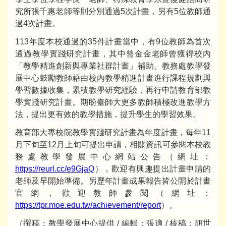
究所張千惠老師等則分別通過5次計畫，另有5位教師通
過4次計畫。
113年度本校通過的35件計畫當中，有9位教師為首次
通過教學實踐研究計畫，其中曾金金老師曾獲得校內
「教學精進創新與專業社群計畫」補助。教務處教學發
展中心鼓勵教師藉由校內教學精進計畫進行課程規劃與
學習數據收集，累積教學研究經驗，再行申請教育部教
學實踐研究計畫。期盼臺師大更多教師積極改進教學方
法，提出更有效的教學措施，提升學生的學習效果。
教育部大專校院教學實踐研究計畫為年度計畫，每年11
月下旬至12月上旬可提出申請，相關資訊可參閱本校教
務處教學發展中心網站公告（網址：
https://reurl.cc/e9GjaQ
），歡迎有興趣提出計畫申請的
老師及早開始準備。另歷年計畫成果報告皆公開於計畫
官網，歡迎教師參閱（網址：
https://tpr.moe.edu.tw/achievement/report
）。
（撰稿：教學發展中心提供 / 編輯：張適 / 核稿：胡世