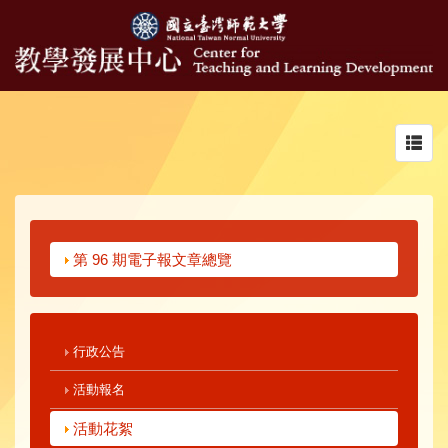
Toggl
navig
第 96 期電子報文章總覽
行政公告
活動報名
活動花絮