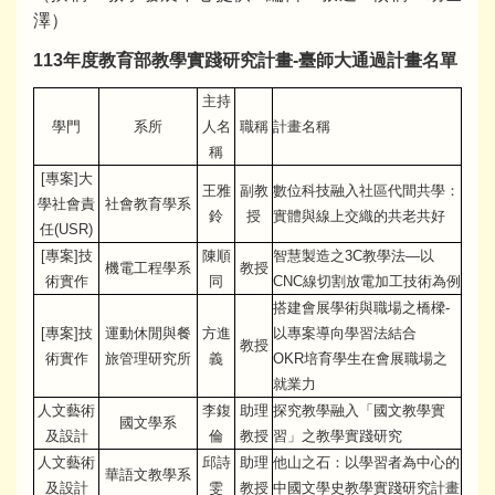
澤）
113年度教育部教學實踐研究計畫-臺師大通過計畫名單
主持
學門
系所
人名
職稱
計畫名稱
稱
[專案]大
王雅
副教
數位科技融入社區代間共學：
學社會責
社會教育學系
鈴
授
實體與線上交織的共老共好
任(USR)
[專案]技
陳順
智慧製造之3C教學法—以
機電工程學系
教授
術實作
同
CNC線切割放電加工技術為例
搭建會展學術與職場之橋樑-
[專案]技
運動休閒與餐
方進
以專案導向學習法結合
教授
術實作
旅管理研究所
義
OKR培育學生在會展職場之
就業力
人文藝術
李鍑
助理
探究教學融入「國文教學實
國文學系
及設計
倫
教授
習」之教學實踐研究
人文藝術
邱詩
助理
他山之石：以學習者為中心的
華語文教學系
及設計
雯
教授
中國文學史教學實踐研究計畫