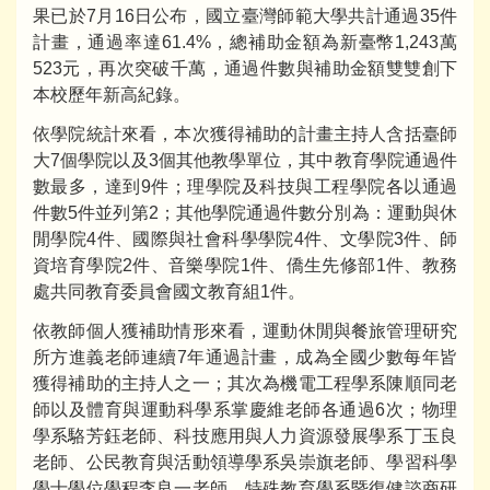
果已於7月16日公布，國立臺灣師範大學共計通過35件
計畫，通過率達61.4%，總補助金額為新臺幣1,243萬
523元，再次突破千萬，通過件數與補助金額雙雙創下
本校歷年新高紀錄。
依學院統計來看，本次獲得補助的計畫主持人含括臺師
大7個學院以及3個其他教學單位，其中教育學院通過件
數最多，達到9件；理學院及科技與工程學院各以通過
件數5件並列第2；其他學院通過件數分別為：運動與休
閒學院4件、國際與社會科學學院4件、文學院3件、師
資培育學院2件、音樂學院1件、僑生先修部1件、教務
處共同教育委員會國文教育組1件。
依教師個人獲補助情形來看，運動休閒與餐旅管理研究
所方進義老師連續7年通過計畫，成為全國少數每年皆
獲得補助的主持人之一；其次為機電工程學系陳順同老
師以及體育與運動科學系掌慶維老師各通過6次；物理
學系駱芳鈺老師、科技應用與人力資源發展學系丁玉良
老師、公民教育與活動領導學系吳崇旗老師、學習科學
學士學位學程李良一老師、特殊教育學系暨復健諮商研