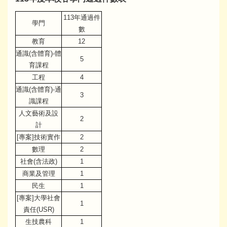
113年通過件
學門
數
教育
12
通識(含體育)-體
5
育課程
工程
4
通識(含體育)-通
3
識課程
人文藝術及設
2
計
[專案]技術實作
2
數理
2
社會(含法政)
1
商業及管理
1
民生
1
[專案]大學社會
1
責任(USR)
生技農科
1