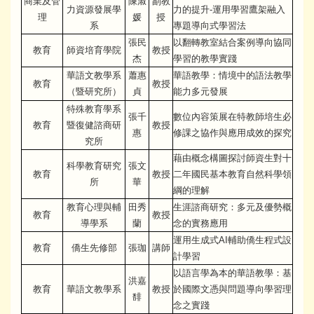
商業及管
陳淑
副教
力資源發展學
力的提升-運用學習鷹架融入
理
媛
授
系
專題導向式學習法
張民
以翻轉教室結合案例導向協同
教育
師資培育學院
教授
杰
學習的教學實踐
華語文教學系
蕭惠
華語教學：情境中的語法教學
教育
教授
（暨研究所）
貞
能力多元發展
特殊教育學系
張千
數位內容策展在特教師培生必
教育
暨復健諮商研
教授
惠
修課之協作與應用成效的探究
究所
藉由概念構圖探討師資生對十
科學教育研究
張文
教育
教授
二年國民基本教育自然科學領
所
華
綱的理解
教育心理與輔
田秀
生涯諮商研究：多元及優勢概
教育
教授
導學系
蘭
念的實務應用
運用生成式AI輔助僑生程式設
教育
僑生先修部
張珈
講師
計學習
以語言學為本的華語教學：基
洪嘉
教育
華語文教學系
教授
於國際文憑與問題導向學習理
馡
念之實踐