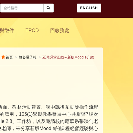
ENGLISH
與徵件
TPOD
回教務處
首頁
教發電子報
延伸課堂互動～新版Moodle介紹
le在版面、教材活動建置、課中課後互動等操作流程
應用，105(1)學期教學發展中心共舉辦7場次
le 2.8」工作坊，以及邀請校內應華系張瓅勻老
師，來分享新版Moodle的課程經營經驗與心