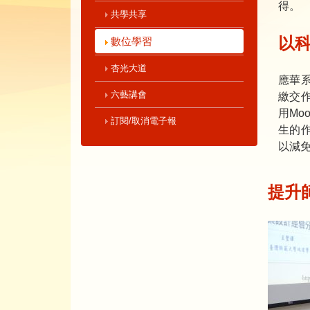
得。
共學共享
以
數位學習
杏光大道
應華系
六藝講會
繳交
用Mo
訂閱/取消電子報
生的
以減
提升