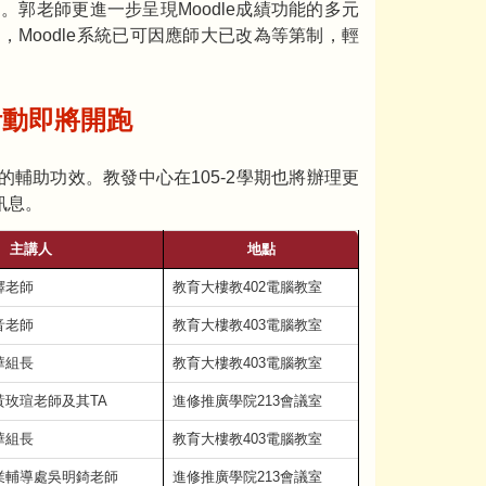
。郭老師更進一步呈現Moodle成績功能的多元
，Moodle系統已可因應師大已改為等第制，輕
關活動即將開跑
的輔助功效。教發中心在105-2學期也將辦理更
訊息。
主講人
地點
鐸老師
教育大樓教402電腦教室
音老師
教育大樓教403電腦教室
華組長
教育大樓教403電腦教室
黃玫瑄老師及其TA
進修推廣學院213會議室
華組長
教育大樓教403電腦教室
業輔導處吳明錡老師
進修推廣學院213會議室