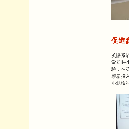
促進
英語系
堂即時
驗，在
願意投
小測驗