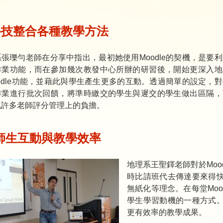
科技整合各種教學方法
張瓅勻老師在分享中指出，最初她使用Moodle的契機，是要
作業功能，而在參加幾次教發中心所辦的研習後，開始更深入地
odle功能，並藉此與學生產生更多的互動。透過簡單的設定，
作業進行批次回饋，將準時繳交的學生與遲交的學生做出區隔，
免許多老師評分管理上的負擔。
師生互動與教學效率
地理系王聖鐸老師對於Moo
時比請班代去傳達要來得
無紙化等理念。在每堂Mo
學生學習動機的一種方式
更有效率的教學成果。