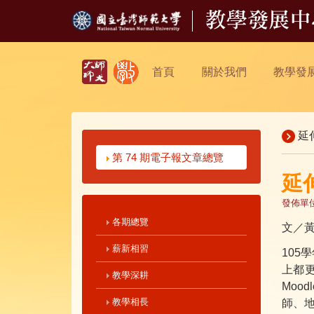
首頁
關於我們
教學發
延
第 74 期電子報文章總覽
延
發佈單
各期總覽
文／
薪新相習
105
上都更
教學深耕
Moo
教學相長
師、地