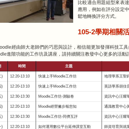
比較適合用題組型來表達
應用，例如在評分設定中
鬆地轉換評分方式。
105-2學期相
oodle經由師大老師們的巧思與設計，相信能更加發揮科技工具
odle進階功能的工作坊及講座，請持續關注教發中心更多的活動
期
時間
主題
二)
12:20-13:10
快速上手Moodle工作坊
地理學系王聖
四)
12:20-13:10
快速上手Moodle工作坊
英語學系胡佳
五)
12:30-13:30
Moodle工作坊-測驗卷
資訊中心汪耀
四)
12:20-13:10
Moodle經營撇步報您知
通識教育中心
五)
12:30-13:30
Moodle工作坊-同儕互評
資訊中心汪耀
一)
12:20-13:10
如何運用數位平台延伸課堂互動
師資培育與就