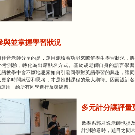
參與並掌握學習狀況
胡佳音老師分享的是，運用測驗卷功能來瞭解學生學習狀況，將
小考測驗，轉化為出席點名方式。基於胡老師自身的語言學習
英語教學中會不斷地思索如何引發同學對英語學習的興趣，讓同
入更多時間練習和思考，才是她對課程的最大期待。因而設計各
的運用，給所有同學進行反覆練習。
多元計分讓評量
數學系郭君逸老師也提
計測驗卷時，題目之間