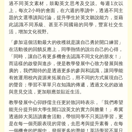
過不同英文素材，鼓勵英文思考及交談。每週1次以
上，每次2小時的會面，在六週的導讀中，透過不同主
題的文選導讀與討論，提升學生於英文聽說能力，並藉
此認識不同系級、甚至不同國籍的同學，豐富社交生
活，增加文化視野。
「參加這個活動最大的收穫就是讓自己勇於開口練習」
在活動後的回饋反應上，同學熱情的說出自己的心得，
「同時，讓自己有更多機會去認識不同文化的朋友！」
而這樣的啟發與進步，便是教學發展中心致力發展與推
廣的，我們期待的是透過更多的參與和認識，讓同學能
有效運用校內資源來拓展自己，用不同的方式展現自己
的聲音；學習不單單只在知識的傳遞，透過文化的啟迪
與意見交流，更加順應並貼近生活。
教學發展中心卯靜儒主任更於致詞時表示，「我們希望
能充分提升師大學生開口說英文的實力與膽量！」希冀
透過師大英語讀書會活動，帶領同學不只英語學習，更
是在每一個亮眼表現的背後，去思考與提升素養，在每
一個機會的把握中，發掘更多的潛能！英語學習不單只