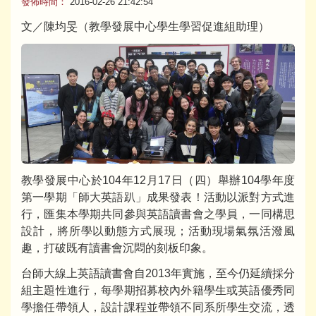
發佈時間：
2016-02-26 21:42:54
文／陳均旻（教學發展中心學生學習促進組助理）
教學發展中心於104年12月17日（四）舉辦104學年度
第一學期「師大英語趴」成果發表！活動以派對方式進
行，匯集本學期共同參與英語讀書會之學員，一同構思
設計，將所學以動態方式展現；活動現場氣氛活潑風
趣，打破既有讀書會沉悶的刻板印象。
台師大線上英語讀書會自2013年實施，至今仍延續採分
組主題性進行，每學期招募校內外籍學生或英語優秀同
學擔任帶領人，設計課程並帶領不同系所學生交流，透