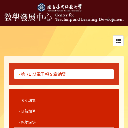
Toggl
navig
第 71 期電子報文章總覽
各期總覽
薪新相習
教學深耕