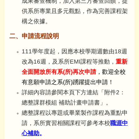
成果審查機
制，
加入第三方審查回饋，提
供系所專業且多元觀點，
作為完善課程架
構之依據。
二、申請流程說明
111學年度起，因應本校學期週數由18週
改為16週，及系所EMI課程等推動，
重新
全面開放所有系(所)再次申請
，歡迎全校
有意願申請之系(所)踴躍提出申請！
詳細內容請參閱本頁下方連結「附件2：
總整課群模組 補助計畫申請書」。
總整課程以專題或畢業製作課程為重點申
請，系所實習相關課程可參考本校
職涯中
心補助
。