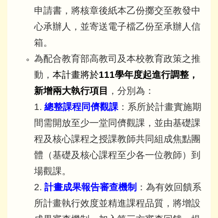
申請書，將核章後紙本乙份擲交至教發中
心承辦人，並寄送電子檔乙份至承辦人信
箱。
為配合教育部高教司及本校教育政策之推
動，
本計畫將於
111學年度起進行調整，
新增兩大執行項目
，分別為：
1.
總整課程同儕觀課
：系所於計畫實施期
間需開放至少一堂同儕觀課，並由基礎課
程及核心課程
之授課教師共同組成焦點團
體（基礎及核心課程至少
各一位教師）到
場觀課。
2.
計畫成果報告審查機制
：為有效回饋系
所計畫執行效度並精進課程品質，將增設