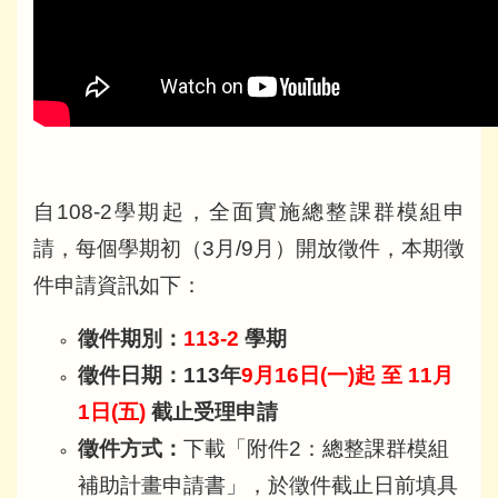
自108-2學期起，全面實施總整課群模組申
請，每個學期初（3月/9月）開放徵件，本期徵
件申請資訊如下：
徵件期別：
113-2
學期
徵件日期：
113
年
9
月16
日
(
一
)
起
至
11
月
1
日
(
五
)
截止受理申請
徵件方式：
下載「附件2：總整課群模組
補助計畫申請書」，於徵件截止日前填具