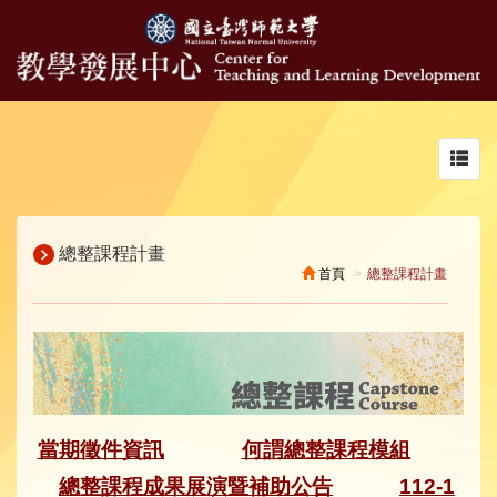
Toggl
navig
總整課程計畫
首頁
總整課程計畫
當期徵件資訊
何謂總整課程模組
總整課程成果展演暨補助公告
112-1