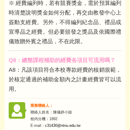
※ 經費編列時，若有競賽獎金，需於預算編列
時清楚說明獎金如何分配，再交由教發中心上
簽動支經費。另外，不得編列紀念品、禮品或
宣導品之經費。但必要頒發之獎品及依國際禮
儀致贈外賓之禮品，不在此限。
Q8
：總整課程補助的經費各項目可流用嗎？
A8：凡該項目符合本校專款經費的核銷規範，
於核定通過的補助金額內之計畫經費皆可以流
用。
業務聯絡人：
聯絡人姓名：陳儀婷小姐
校內分機：1892
E-mail：
c31430@ntnu.edu.tw