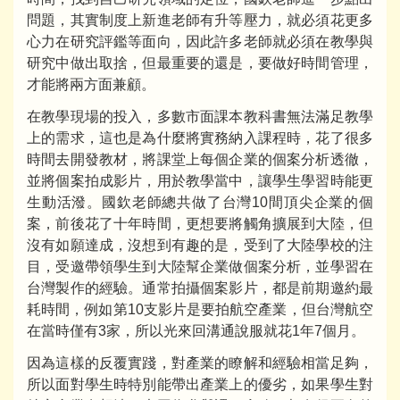
問題，其實制度上新進老師有升等壓力，就必須花更多
心力在研究評鑑等面向，因此許多老師就必須在教學與
研究中做出取捨，但最重要的還是，要做好時間管理，
才能將兩方面兼顧。
在教學現場的投入，多數市面課本教科書無法滿足教學
上的需求，這也是為什麼將實務納入課程時，花了很多
時間去開發教材，將課堂上每個企業的個案分析透徹，
並將個案拍成影片，用於教學當中，讓學生學習時能更
生動活潑。國欽老師總共做了台灣10間頂尖企業的個
案，前後花了十年時間，更想要將觸角擴展到大陸，但
沒有如願達成，沒想到有趣的是，受到了大陸學校的注
目，受邀帶領學生到大陸幫企業做個案分析，並學習在
台灣製作的經驗。通常拍攝個案影片，都是前期邀約最
耗時間，例如第10支影片是要拍航空產業，但台灣航空
在當時僅有3家，所以光來回溝通說服就花1年7個月。
因為這樣的反覆實踐，對產業的瞭解和經驗相當足夠，
所以面對學生時特別能帶出產業上的優劣，如果學生對