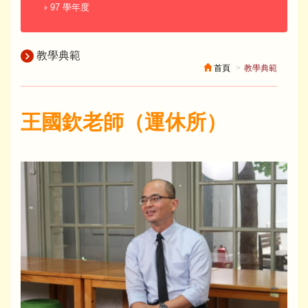
97 學年度
教學典範
首頁
教學典範
王國欽老師（運休所）