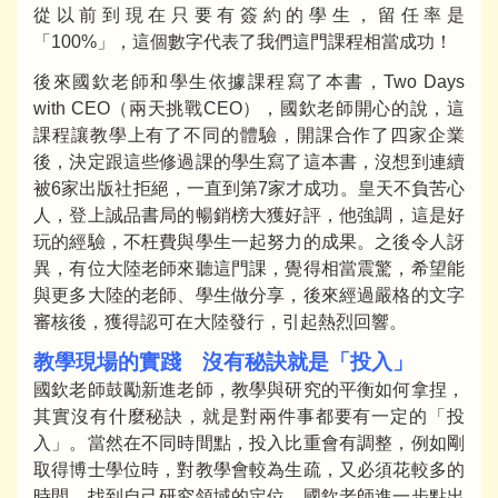
從以前到現在只要有簽約的學生，留任率是
「100%」，這個數字代表了我們這門課程相當成功！
後來國欽老師和學生依據課程寫了本書，Two Days
with CEO（兩天挑戰CEO），國欽老師開心的說，這
課程讓教學上有了不同的體驗，開課合作了四家企業
後，決定跟這些修過課的學生寫了這本書，沒想到連續
被6家出版社拒絕，一直到第7家才成功。皇天不負苦心
人，登上誠品書局的暢銷榜大獲好評，他強調，這是好
玩的經驗，不枉費與學生一起努力的成果。之後令人訝
異，有位大陸老師來聽這門課，覺得相當震驚，希望能
與更多大陸的老師、學生做分享，後來經過嚴格的文字
審核後，獲得認可在大陸發行，引起熱烈回響。
教學現場的實踐 沒有秘訣就是「投入」
國欽老師鼓勵新進老師，教學與研究的平衡如何拿捏，
其實沒有什麼秘訣，就是對兩件事都要有一定的「投
入」。當然在不同時間點，投入比重會有調整，例如剛
取得博士學位時，對教學會較為生疏，又必須花較多的
時間，找到自己研究領域的定位，國欽老師進一步點出