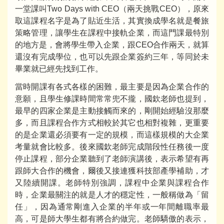
一堂課叫Two Days with CEO（兩天挑戰CEO），原來
取這課程名字是為了貼近生活，其實換成學名就是餐旅
策略管理，讓學生在課程中接軌企業，而這門課最特別
的地方是，會將學生帶入企業，跟CEO合作兩天，就算
還沒有完成學位，也可以先跟企業簽約三年，等同於未
畢業就已經先找到工作。
當時開課有各式各樣的困難，最主要是因為企業合作的
意願，且學生修課時間常常兜不攏，國欽老師也提到，
最早的四家企業是主動接觸而來的，剛開始經驗沒那麼
多，而且課程合作方式相較於其它也相對複雜，更重要
的是企業還必須要有一定的規模，而這樣規模的大企業
考量就會比較多。後來國欽老師完成階段性任務後一度
停止課程，部分企業聽到了老師演講後，表示希望有再
跟師大合作的機會，爾後又接連獲科技部產學補助，才
又陸續開課。老師特別強調，課程中企業與課程合作
時，企業最關注的就是人才的穩定性，一般稱做為「留
任」，因為通常剛進入企業的半年或一年間離職率最
高，可是師大學生都有將合約做完。老師驕傲的表示，