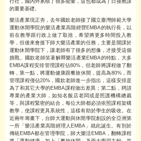
行社，國內外累積了很多能量，這也都成為了日後教課
的重要基礎。
樂活產業現正夯，去年國欽老師接了國立臺灣師範大學
運動休閒學院的樂活產業高階經營EMBA的執行長，以
前在教學跟行政上做了取捨，希望將更多時間投入教
學，但後來會接下師大樂活產業的任務，主要是開課於
運動休閒學院下，讓老師有了很多的想像，才接受這個
挑戰。國欽老師笑著解釋樂活產業EMBA的特點，大多
EMBA課程安排管理課程佔80%，但老師將課程做了翻
轉，第一點，將運動健康跟餐旅休閒，提高為80%，而
管理課程僅佔20%，國欽老師進一步指出，這樣安排是
為了和其它大學的EMBA課程做出差異；第二點，聘請
專業的產業大師，如知名飯店老闆或是照護機構總裁
等，與課程緊密的結合，每位大師都必須依照課程架構
教學，使課程更具系統性，這樣有助於學生的吸收。在
近兩年籌畫下，台師大運動與休閒學院創設的全亞洲第
一所「樂活產業高階經理人EMBA」就此誕生。有別於
傳統EMBA都在管理學院，師大樂活EMBA，翻轉課程
將「運動健康」加上「餐旅休閒」為兩大學習主軸，並