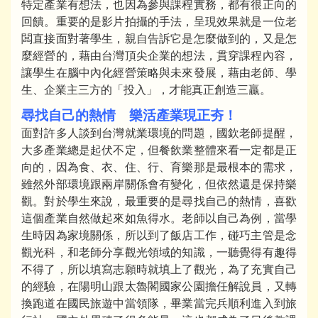
特定產業有想法，也因為參與課程實務，都有很正向的
回饋。重要的是影片拍攝的手法，呈現效果就是一位老
闆直接面對著學生，親自告訴它是怎麼做到的，又是怎
麼經營的，藉由台灣頂尖企業的想法，貫穿課程內容，
讓學生在腦中內化經營策略與未來發展，藉由老師、學
生、企業主三方的「投入」，才能真正創造三贏。
尋找自己的熱情 樂活產業現正夯！
面對許多人談到台灣就業環境的問題，國欽老師提醒，
大多產業總是起伏不定，但餐飲業整體來看一定都是正
向的，因為食、衣、住、行、育樂那是最根本的需求，
雖然外部環境跟兩岸關係會有變化，但依然還是保持樂
觀。對於學生來說，最重要的是尋找自己的熱情，喜歡
這個產業自然做起來如魚得水。老師以自己為例，當學
生時因為家境關係，所以到了飯店工作，碰巧主管是念
觀光科，和老師分享觀光領域的知識，一聽覺得有趣得
不得了，所以填寫志願時就填上了觀光，為了充實自己
的經驗，在陽明山跟太魯閣國家公園擔任解說員，又轉
換跑道在國民旅遊中當領隊，畢業當完兵順利進入到旅