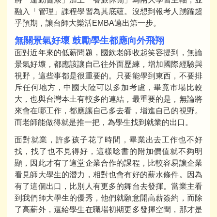
融入「管理」課程學習為其底蘊。沒想到報考人踴躍超
乎預期，讓台師大樂活EMBA邁出第一步。
無關景氣好壞 鼓勵學生都應向外飛翔
面對近年來的低薪問題，國欽老師收起笑容提到，無論
景氣好壞，都應該讓自己往外面歷練，增加國際經驗與
視野，這些事都是很重要的。只要能學到東西，不要排
斥任何地方，中國大陸可以多加考慮，畢竟市場比較
大，也與台灣本土有較多的連結，最重要的是，無論將
來會在哪工作，都應讓自己多去看，增進自己的視野。
而老師能做得就是推一把，為學生找到就業的出口。
面對就業，許多孩子花了時間，畢業出去工作也不好
找，找了也不見得好，這樣唸書的附加價值就不夠明
顯，因此才有了這堂企業合作的課程，比較容易讓企業
看見師大學生的潛力，相對也會有好的薪水條件。因為
有了這個出口，比別人有更多的舞台去發揮。當業主看
到我們師大學生的優秀，他們就願意開高薪簽約，而除
了高薪外，還給學生在職場初期更多發揮空間，那才是