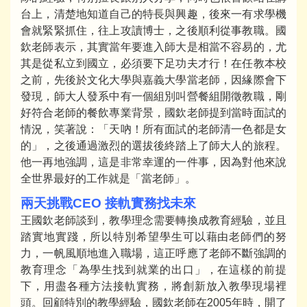
台上，清楚地知道自己的特長與興趣，後來一有求學機
會就緊緊抓住，往上攻讀博士，之後順利從事教職。國
欽老師表示，其實當年要進入師大是相當不容易的，尤
其是從私立到國立，必須要下足功夫才行！在任教本校
之前，先後於文化大學與嘉義大學當老師，因緣際會下
發現，師大人發系中有一個組別叫營餐組開徵教職，剛
好符合老師的餐飲專業背景，國欽老師提到當時面試的
情況，笑著說：「天吶！所有面試的老師清一色都是女
的」，之後通過激烈的選拔後終踏上了師大人的旅程。
他一再地強調，這是非常幸運的一件事，因為對他來說
全世界最好的工作就是「當老師」。
兩天挑戰CEO 接軌實務找未來
王國欽老師談到，教學理念需要轉換成教育經驗，並且
踏實地實踐，所以特別希望學生可以藉由老師們的努
力，一帆風順地進入職場，這正呼應了老師不斷強調的
教育理念「為學生找到就業的出口」，在這樣的前提
下，用盡各種方法接軌實務，將創新放入教學現場裡
頭。回顧特別的教學經驗，國欽老師在2005年時，開了