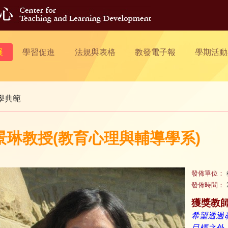
展
學習促進
法規與表格
教發電子報
學期活動
學典範
景琳教授(教育心理與輔導學系)
發佈單位：
發佈時間：
2
獲獎教
希望透過
目標之外