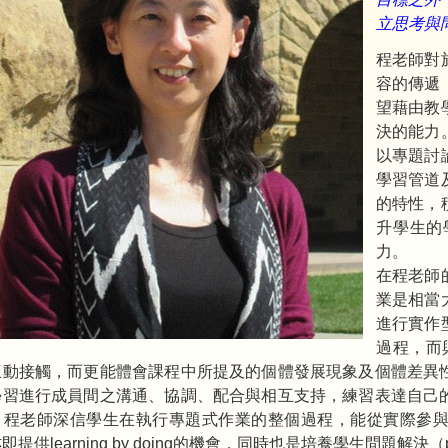
立思考與
程老師對
容的傳遞
望藉由教
決的能力
以專題討
學習管道
的特性，
升學生的
力。
在程老師的
業是相當
進行實作
過程，而
互動接觸，而更能體會課程中所提及的個體發展現象及個體差異
學習進行成員間之溝通、協調、配合與相互支持，練習表達自己
，程老師深信學生在執行專題式作業的整個過程，能從實際參
即提供learning by doing的機會，同時也是培養學生問題解決（pr