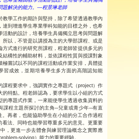
問題解決的能力。—程景琳老師
於教學工作的期許與堅持，除了希望透過教學內
，達到增進學生專業學科知能的目標之外，也希
學活動的設計，培養學生具備獨立思考與問題解
。所以，不管是以講授為主的大學部課程、或是
論方式進行的研究所課程，程老師皆提供多元的
及結構性的輔助材料，並依課程性質與授課對象
積極嘗試以不同的課程活動或作業安排，具體提
學習成效，並期培養學生多方面的高階認知能
課程要求中，強調實作之專題式（project）作
大的特點。程老師認為，要求學生以小組的方式
型的專題式作業，一來能使學生透過收集資料的
與課程主題所探討的主角─兒童或青少年─有直
性。再者，也能協助學生在小組的分工合作過程
的看法、同時也能學習尊重多元的意見。更重要
與中，更進一步去體會與練習理論概念之實際應
oblem-solving）能力的重要經驗。