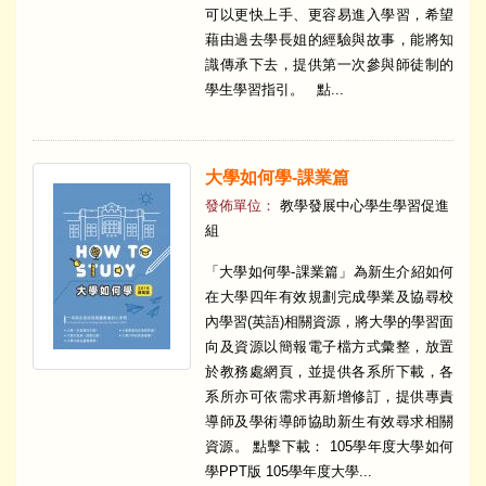
可以更快上手、更容易進入學習，希望
藉由過去學長姐的經驗與故事，能將知
識傳承下去，提供第一次參與師徒制的
學生學習指引。 點...
大學如何學-課業篇
發佈單位：
教學發展中心學生學習促進
組
「大學如何學-課業篇」為新生介紹如何
在大學四年有效規劃完成學業及協尋校
內學習(英語)相關資源，將大學的學習面
向及資源以簡報電子檔方式彙整，放置
於教務處網頁，並提供各系所下載，各
系所亦可依需求再新增修訂，提供專責
導師及學術導師協助新生有效尋求相關
資源。 點擊下載： 105學年度大學如何
學PPT版 105學年度大學...