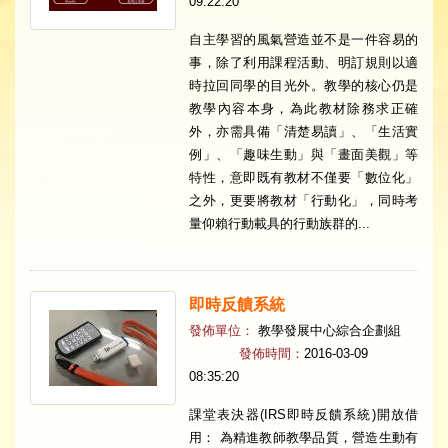
09:22:20
自主學習的風氣營造並不是一件容易的
事，除了利用課程活動、明訂規則以適
時拉回同學的目光外。教學的核心仍是
教學內容本身，為此教材除務求正確
外，亦需具備「清楚易讀」、「生活實
例」、「趣味生動」與「畫面美觀」等
特性，意即既有教材不僅要「數位化」
之外，更要將教材「行動化」，同時考
量仰賴行動載具的行動族群的...
即時反饋系統
發佈單位：
教學發展中心綜合企劃組
發佈時間：
2016-03-09
08:35:20
課堂表決器(IRS即時反饋系統)開放借
用： 為精進教師教學品質，營造生動有