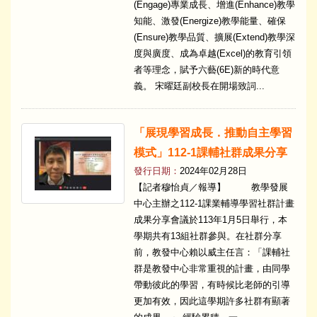
(Engage)專業成長、增進(Enhance)教學
知能、激發(Energize)教學能量、確保
(Ensure)教學品質、擴展(Extend)教學深
度與廣度、成為卓越(Excel)的教育引領
者等理念，賦予六藝(6E)新的時代意
義。 宋曜廷副校長在開場致詞...
「展現學習成長．推動自主學習
模式」112-1課輔社群成果分享
發行日期：
2024年02月28日
【記者穆怡貞／報導】 教學發展
中心主辦之112-1課業輔導學習社群計畫
成果分享會議於113年1月5日舉行，本
學期共有13組社群參與。在社群分享
前，教發中心賴以威主任言：「課輔社
群是教發中心非常重視的計畫，由同學
帶動彼此的學習，有時候比老師的引導
更加有效，因此這學期許多社群有顯著