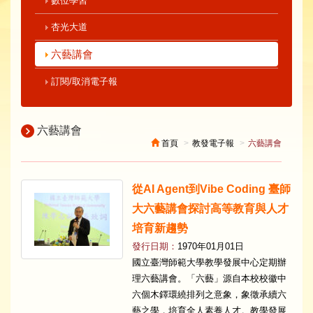
數位學習
杏光大道
六藝講會
訂閱/取消電子報
六藝講會
首頁
教發電子報
六藝講會
從AI Agent到Vibe Coding 臺師
大六藝講會探討高等教育與人才
培育新趨勢
發行日期：
1970年01月01日
國立臺灣師範大學教學發展中心定期辦
理六藝講會。「六藝」源自本校校徽中
六個木鐸環繞排列之意象，象徵承續六
藝之學，培育全人素養人才。教學發展