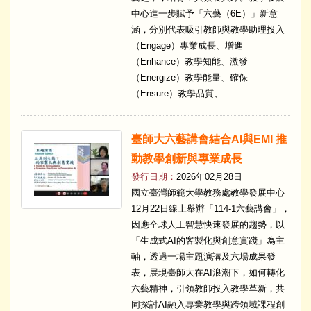
中心進一步賦予「六藝（6E）」新意
涵，分別代表吸引教師與教學助理投入
（Engage）專業成長、增進
（Enhance）教學知能、激發
（Energize）教學能量、確保
（Ensure）教學品質、...
臺師大六藝講會結合AI與EMI 推
動教學創新與專業成長
發行日期：
2026年02月28日
國立臺灣師範大學教務處教學發展中心
12月22日線上舉辦「114-1六藝講會」，
因應全球人工智慧快速發展的趨勢，以
「生成式AI的客製化與創意實踐」為主
軸，透過一場主題演講及六場成果發
表，展現臺師大在AI浪潮下，如何轉化
六藝精神，引領教師投入教學革新，共
同探討AI融入專業教學與跨領域課程創