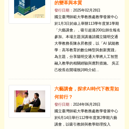
的變革與本質
發行日期：
2025年02月28日
國立臺灣師範大學教務處教學發展中心
於1月3日於線上舉辦113學年度第1學期
「六藝講會」，吸引超過200位師生報名
參加。本場主題演講邀請國立陽明交通
大學教務長陳永昇教授，以「AI 賦能教
學：高等教育的數位轉型與創新實踐」
為主題，分享陽明交通大學將人工智慧
融入教學的相關經驗與應對措施。 吳正
己校長在開場致詞時介紹...
六藝講會，探求AI時代下教育如
何前行？
發行日期：
2024年06月28日
國立臺灣師範大學教務處教學發展中心
於6月14日舉行112學年度第2學期六藝
講會，以吸引教師與教學助理投入