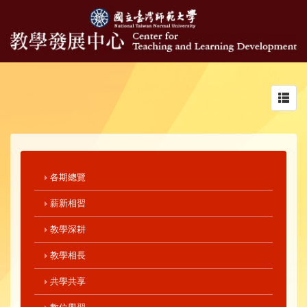
Toggl
navig
各期總覽
薪新相習
教學深耕
教學相長
共學共享