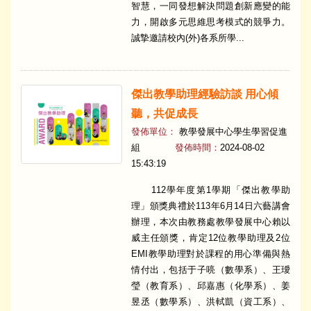
智慧，一同發想解決問題創新應變的能
力，開啟多元思維思考模式的競爭力。
誠摯邀請校內(外)各系所學...
傑出教學助理經驗訪談 用心傾
聽，共促成長
發佈單位：
教學發展中心學生學習促進
組
發佈時間：
2024-08-02
15:43:19
112學年度第1學期「傑出教學助
理」頒獎典禮於113年6月14日六藝講會
辦理，本次由教務處教學發展中心賴以
威主任頒獎，肯定12位教學助理及2位
EMI教學助理對於課程的用心準備與熱
情付出，包括于子喨（數學系）、王璦
瑩（教育系）、邱嘉惠（化學系）、姜
昱丞（數學系）、洪軾凱（資工系）、