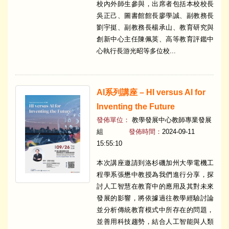
校內外師生參與，出席者包括本校校長
吳正己、圖書館館長廖學誠、副教務長
劉宇挺、副教務長楊承山、教育研究與
創新中心主任陳佩英、高等教育評鑑中
心執行長游光昭等多位校...
AI系列講座 – HI versus AI for
Inventing the Future
發佈單位：
教學發展中心教師專業發展
組
發佈時間：
2024-09-11
15:55:10
本次講座邀請到洛杉磯加州大學電機工
程學系張懋中教授為我們進行分享，探
討人工智慧在教育中的應用及其對未來
發展的影響，將依據過往教學經驗討論
並分析傳統教育模式中所存在的問題，
並善用科技趨勢，結合人工智能與人類