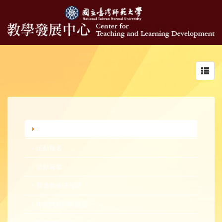
Toggl
navig
行政公告
活動報名
活動花絮
新進教師研習營
中生代教師研習營