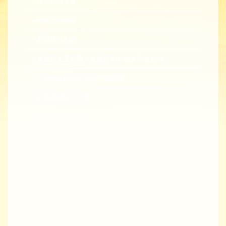
新進教師手冊
教學諮詢輔導
教學精進創新
生成式人工智慧（生成式 AI）融入專業教學
同儕觀課與回饋-全校開放觀課
教學實踐研究計畫
EMI 教師專業發展
教師專業成長數位課程
總整課程計畫
性平教育活動補助計畫
教師教學獎勵
轉知活動